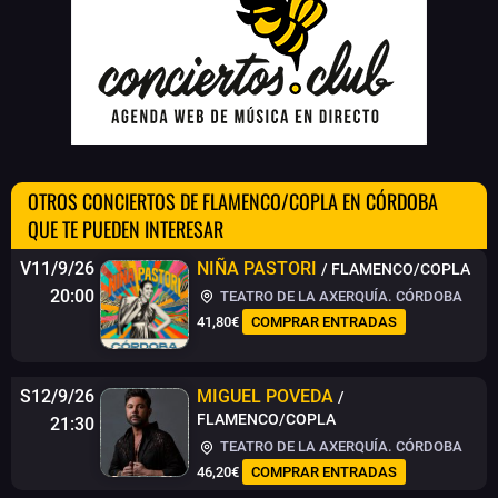
OTROS CONCIERTOS DE FLAMENCO/COPLA EN CÓRDOBA
QUE TE PUEDEN INTERESAR
V11/9/26
NIÑA PASTORI
/ FLAMENCO/COPLA
20:00
TEATRO DE LA AXERQUÍA. CÓRDOBA
41,80€
COMPRAR ENTRADAS
S12/9/26
MIGUEL POVEDA
/
FLAMENCO/COPLA
21:30
TEATRO DE LA AXERQUÍA. CÓRDOBA
46,20€
COMPRAR ENTRADAS