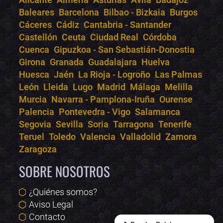
Bololoco · conciertos.club
Baleares
Barcelona
Bilbao - Bizkaia
Burgos
Online · Te ayudo a encontrar conciertos
Cáceres
Cádiz
Cantabria - Santander
Castellón
Ceuta
Ciudad Real
Córdoba
Cuenca
Gipuzkoa - San Sebastián-Donostia
Girona
Granada
Guadalajara
Huelva
Huesca
Jaén
La Rioja - Logroño
Las Palmas
León
Lleida
Lugo
Madrid
Málaga
Melilla
Murcia
Navarra - Pamplona-Iruña
Ourense
Palencia
Pontevedra - Vigo
Salamanca
Segovia
Sevilla
Soria
Tarragona
Tenerife
Teruel
Toledo
Valencia
Valladolid
Zamora
Zaragoza
SOBRE NOSOTROS
¿Quiénes somos?
Aviso Legal
Contacto