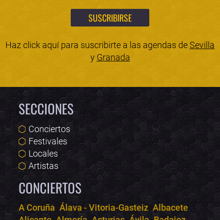
Haz click aquí para suscribirte a las agendas de
Sevilla
y
Granada
SECCIONES
Conciertos
Festivales
Locales
Artistas
CONCIERTOS
A Coruña
Álava - Vitoria-Gasteiz
Albacete
Alicante
Almería
Asturias
Ávila
Badajoz