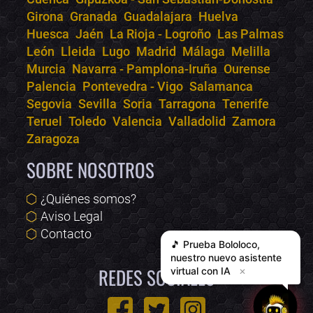
Girona
Granada
Guadalajara
Huelva
Huesca
Jaén
La Rioja - Logroño
Las Palmas
León
Lleida
Lugo
Madrid
Málaga
Melilla
Murcia
Navarra - Pamplona-Iruña
Ourense
Palencia
Pontevedra - Vigo
Salamanca
Segovia
Sevilla
Soria
Tarragona
Tenerife
Teruel
Toledo
Valencia
Valladolid
Zamora
Zaragoza
SOBRE NOSOTROS
¿Quiénes somos?
Aviso Legal
Contacto
🎵 Prueba
Bololoco
,
nuestro nuevo asistente
REDES SOCIALES
virtual con IA
✕