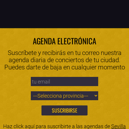
AGENDA ELECTRÓNICA
Suscríbete y recibirás en tu correo nuestra
agenda diaria de conciertos de tu ciudad.
Puedes darte de baja en cualquier momento
Haz click aquí para suscribirte a las agendas de
Sevilla