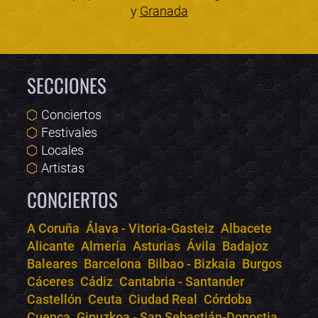
y
Granada
SECCIONES
Conciertos
Festivales
Locales
Artistas
CONCIERTOS
A Coruña
Álava - Vitoria-Gasteiz
Albacete
Alicante
Almería
Asturias
Ávila
Badajoz
Bololoco · conciertos.club
Baleares
Barcelona
Bilbao - Bizkaia
Burgos
Online · Te ayudo a encontrar conciertos
Cáceres
Cádiz
Cantabria - Santander
Castellón
Ceuta
Ciudad Real
Córdoba
Cuenca
Gipuzkoa - San Sebastián-Donostia