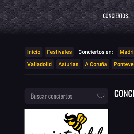
CONCIERTOS
Inicio
Festivales
Conciertos en:
Madri
Valladolid
Asturias
A Coruña
Ponteved
CONC
Buscar conciertos