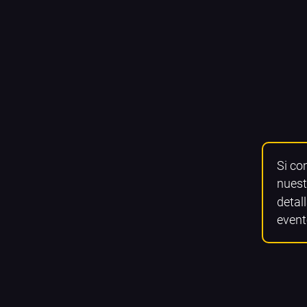
Si co
nuest
detall
event