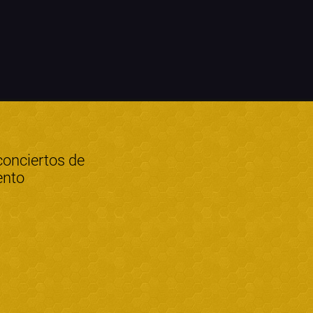
conciertos de
ento