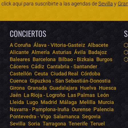
click aquí para suscribirte a las agendas de
Sevilla
y
Gra
CONCIERTOS
S
A Coruña
Álava - Vitoria-Gasteiz
Albacete
Alicante
Almería
Asturias
Ávila
Badajoz
Baleares
Barcelona
Bilbao - Bizkaia
Burgos
Cáceres
Cádiz
Cantabria - Santander
Castellón
Ceuta
Ciudad Real
Córdoba
Cuenca
Gipuzkoa - San Sebastián-Donostia
Girona
Granada
Guadalajara
Huelva
Huesca
Jaén
La Rioja - Logroño
Las Palmas
León
Lleida
Lugo
Madrid
Málaga
Melilla
Murcia
Navarra - Pamplona-Iruña
Ourense
Palencia
Pontevedra - Vigo
Salamanca
Segovia
Sevilla
Soria
Tarragona
Tenerife
Teruel