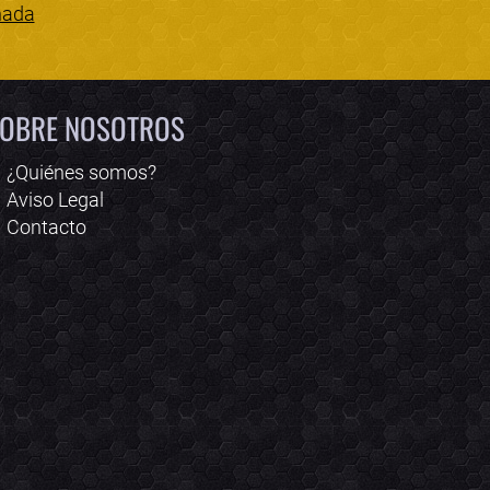
nada
Bololoco · conciertos.club
Online · Te ayudo a encontrar conciertos
OBRE NOSOTROS
¿Quiénes somos?
Aviso Legal
Contacto