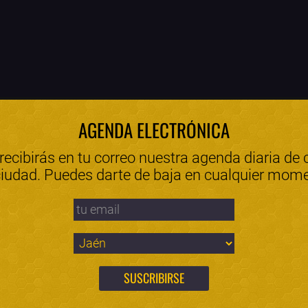
AGENDA ELECTRÓNICA
 recibirás en tu correo nuestra agenda diaria de 
ciudad. Puedes darte de baja en cualquier mom