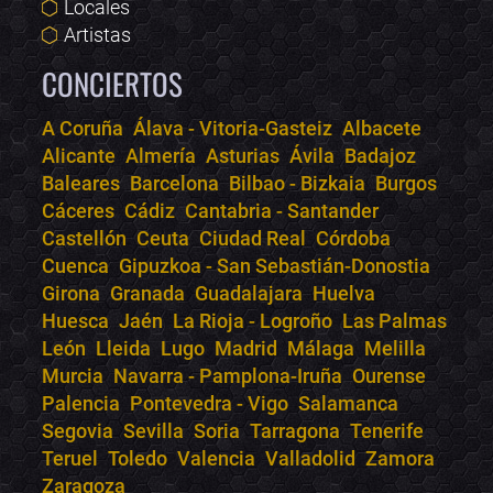
Locales
Artistas
CONCIERTOS
A Coruña
Álava - Vitoria-Gasteiz
Albacete
Alicante
Almería
Asturias
Ávila
Badajoz
Bololoco · conciertos.club
Baleares
Barcelona
Bilbao - Bizkaia
Burgos
Online · Te ayudo a encontrar conciertos
Cáceres
Cádiz
Cantabria - Santander
Castellón
Ceuta
Ciudad Real
Córdoba
Cuenca
Gipuzkoa - San Sebastián-Donostia
Girona
Granada
Guadalajara
Huelva
Huesca
Jaén
La Rioja - Logroño
Las Palmas
León
Lleida
Lugo
Madrid
Málaga
Melilla
Murcia
Navarra - Pamplona-Iruña
Ourense
Palencia
Pontevedra - Vigo
Salamanca
Segovia
Sevilla
Soria
Tarragona
Tenerife
Teruel
Toledo
Valencia
Valladolid
Zamora
Zaragoza