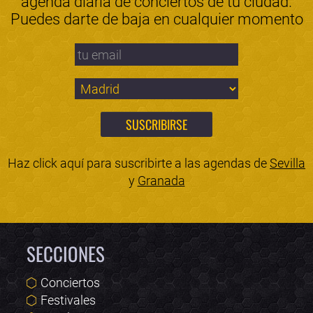
agenda diaria de conciertos de tu ciudad.
Puedes darte de baja en cualquier momento
Haz click aquí para suscribirte a las agendas de
Sevilla
y
Granada
SECCIONES
Conciertos
Festivales