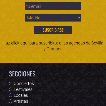
Haz click aquí para suscribirte a las agendas de
Sevilla
y
Granada
SECCIONES
Conciertos
Festivales
Locales
Artistas