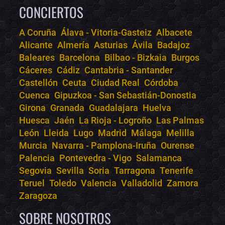
CONCIERTOS
A Coruña
Álava - Vitoria-Gasteiz
Albacete
Alicante
Almería
Asturias
Ávila
Badajoz
Bololoco · conciertos.club
Baleares
Barcelona
Bilbao - Bizkaia
Burgos
Online · Te ayudo a encontrar conciertos
Cáceres
Cádiz
Cantabria - Santander
Castellón
Ceuta
Ciudad Real
Córdoba
Cuenca
Gipuzkoa - San Sebastián-Donostia
Girona
Granada
Guadalajara
Huelva
Huesca
Jaén
La Rioja - Logroño
Las Palmas
León
Lleida
Lugo
Madrid
Málaga
Melilla
Murcia
Navarra - Pamplona-Iruña
Ourense
Palencia
Pontevedra - Vigo
Salamanca
Segovia
Sevilla
Soria
Tarragona
Tenerife
Teruel
Toledo
Valencia
Valladolid
Zamora
Zaragoza
SOBRE NOSOTROS