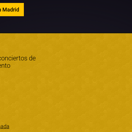
n Madrid
conciertos de
ento
nada