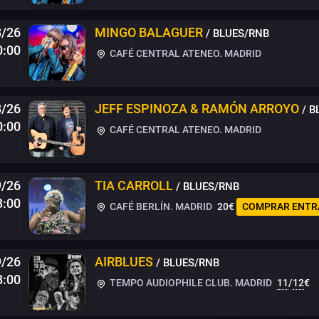
/26
MINGO BALAGUER
/ BLUES/RNB
0:00
CAFÉ CENTRAL ATENEO. MADRID
8/26
JEFF ESPINOZA & RAMÓN ARROYO
/ 
0:00
CAFÉ CENTRAL ATENEO. MADRID
9/26
TIA CARROLL
/ BLUES/RNB
3:00
CAFÉ BERLÍN. MADRID
20€
COMPRAR ENTR
9/26
AIRBLUES
/ BLUES/RNB
8:00
TEMPO AUDIOPHILE CLUB. MADRID
11
/
12
€