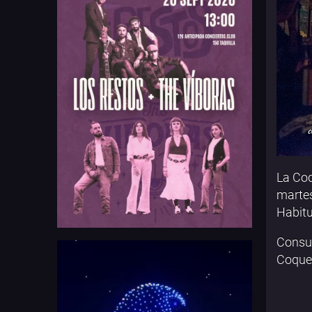
La Coq
marte
Habitu
Consul
Coquet