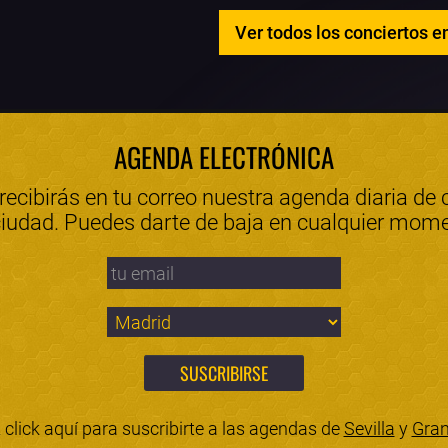
Ver todos los conciertos e
AGENDA ELECTRÓNICA
 recibirás en tu correo nuestra agenda diaria de 
ciudad. Puedes darte de baja en cualquier mom
click aquí para suscribirte a las agendas de
Sevilla
y
Gra