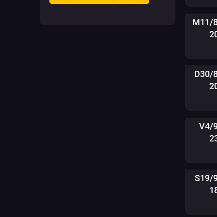
M11/8
2
D30/
2
V4/
2
S19/
1