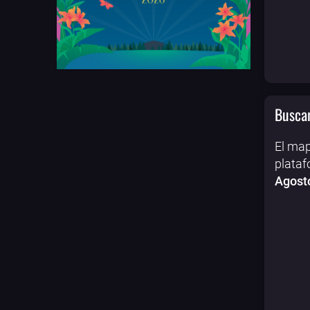
Buscar
El map
plataf
Agost