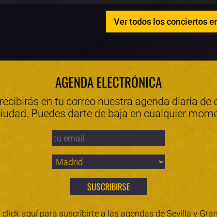
Ver todos los conciertos e
AGENDA ELECTRÓNICA
 recibirás en tu correo nuestra agenda diaria de 
ciudad. Puedes darte de baja en cualquier mom
click aquí para suscribirte a las agendas de
Sevilla
y
Gra