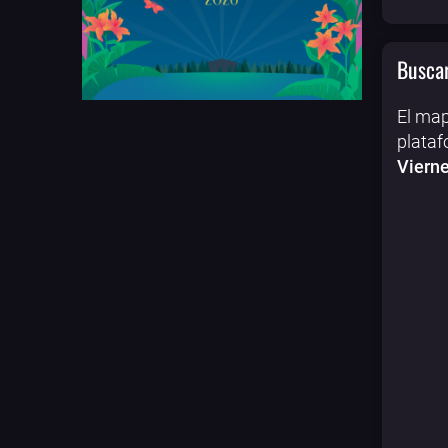
Buscar
El map
plataf
Vierne