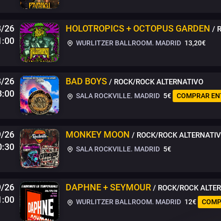
8/26
HOLOTROPICS + OCTOPUS GARDEN
/ 
1:00
WURLITZER BALLROOM. MADRID
13,20€
8/26
BAD BOYS
/ ROCK/ROCK ALTERNATIVO
3:00
SALA ROCKVILLE. MADRID
5€
COMPRAR EN
9/26
MONKEY MOON
/ ROCK/ROCK ALTERNATI
0:30
SALA ROCKVILLE. MADRID
5€
9/26
DAPHNE + SEYMOUR
/ ROCK/ROCK ALTE
1:00
WURLITZER BALLROOM. MADRID
12€
COMP