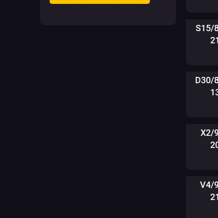
S15/
2
D30/
1
X2/
2
V4/
2