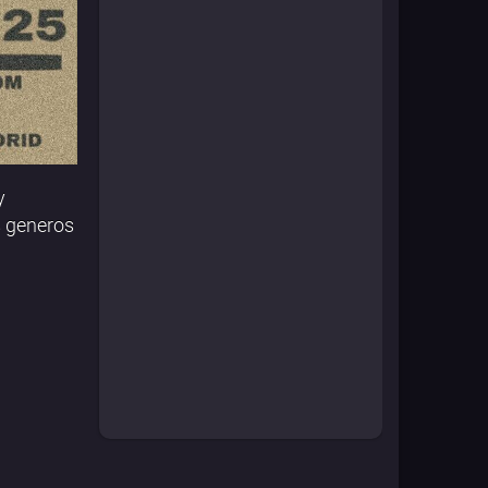
y
s generos