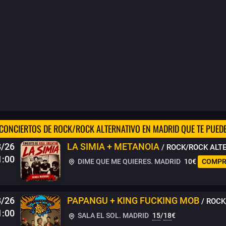
CONCIERTOS DE ROCK/ROCK ALTERNATIVO EN MADRID QUE TE PUED
8/26
LA SIMIA + METANOIA
/ ROCK/ROCK ALT
1:00
DIME QUE ME QUIERES. MADRID
10€
COMPR
8/26
PAPANGU + KING FUCKING MOB
/ ROC
1:00
SALA EL SOL. MADRID
15
/
18
€