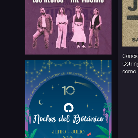
Concie
Gstrin
como r