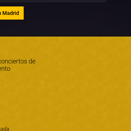
n Madrid
conciertos de
ento
nada