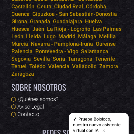
Castellón
Ceuta
Ciudad Real
Córdoba
Cuenca
Gipuzkoa - San Sebastián-Donostia
Girona
Granada
Guadalajara
Huelva
Huesca
Jaén
La Rioja - Logroño
Las Palmas
León
Lleida
Lugo
Madrid
Málaga
Melilla
Murcia
Navarra - Pamplona-Iruña
Ourense
Palencia
Pontevedra - Vigo
Salamanca
Segovia
Sevilla
Soria
Tarragona
Tenerife
Teruel
Toledo
Valencia
Valladolid
Zamora
Zaragoza
SOBRE NOSOTROS
¿Quiénes somos?
Aviso Legal
Contacto
🎵 Prueba
Bololoco
,
nuestro nuevo asistente
REDES SOCIALES
virtual con IA
✕