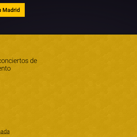
n Madrid
conciertos de
ento
nada