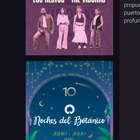
propue
puerto
profu