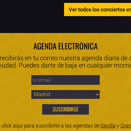
Ver todos los conciertos e
AGENDA ELECTRÓNICA
 recibirás en tu correo nuestra agenda diaria de 
ciudad. Puedes darte de baja en cualquier mom
click aquí para suscribirte a las agendas de
Sevilla
y
Gra