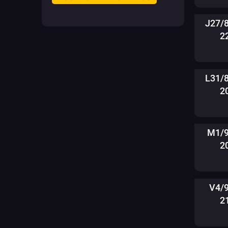
J27/
2
L31/
2
M1/9
2
V4/
2