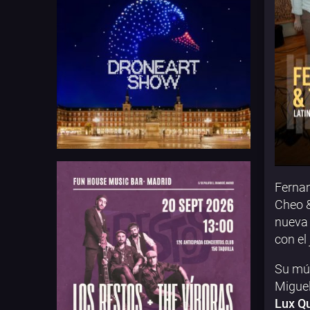
Fernan
Cheo &
nueva 
con el
Su mús
Miguel
Lux Qu