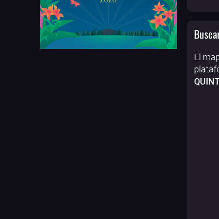
Buscar
El map
plataf
QUINT