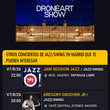
OTROS CONCIERTOS DE JAZZ/SWING EN MADRID QUE TE
PUEDEN INTERESAR
V7/8/26
JAM SESSION JAZZ
/ JAZZ/SWING
22:00
MOE. MADRID
ENTRADA LIBRE
V7/8/26
GREGORY GROOVER JR
/
JAZZ/SWING
20:00
CAFÉ CENTRAL ATENEO. MADRID