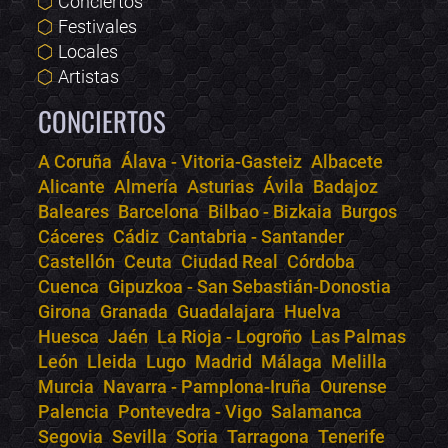
Conciertos
Festivales
Locales
Artistas
CONCIERTOS
A Coruña
Álava - Vitoria-Gasteiz
Albacete
Alicante
Almería
Asturias
Ávila
Badajoz
Bololoco · conciertos.club
Baleares
Barcelona
Bilbao - Bizkaia
Burgos
Online · Te ayudo a encontrar conciertos
Cáceres
Cádiz
Cantabria - Santander
Castellón
Ceuta
Ciudad Real
Córdoba
Cuenca
Gipuzkoa - San Sebastián-Donostia
Girona
Granada
Guadalajara
Huelva
Huesca
Jaén
La Rioja - Logroño
Las Palmas
León
Lleida
Lugo
Madrid
Málaga
Melilla
Murcia
Navarra - Pamplona-Iruña
Ourense
Palencia
Pontevedra - Vigo
Salamanca
Segovia
Sevilla
Soria
Tarragona
Tenerife