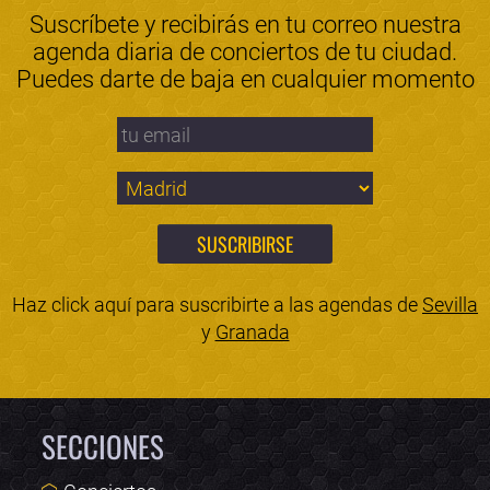
Suscríbete y recibirás en tu correo nuestra
agenda diaria de conciertos de tu ciudad.
Puedes darte de baja en cualquier momento
Haz click aquí para suscribirte a las agendas de
Sevilla
y
Granada
SECCIONES