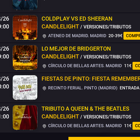
8/26
COLDPLAY VS ED SHEERAN
9:00
CANDLELIGHT
/ VERSIONES/TRIBUTOS
ATENEO DE MADRID. MADRID
20-39€
COMPR
8/26
LO MEJOR DE BRIDGERTON
9:00
CANDLELIGHT
/ VERSIONES/TRIBUTOS
CÍRCULO DE BELLAS ARTES. MADRID
11€
C
8/26
FIESTAS DE PINTO: FIESTA REMEMBE
0:00
RECINTO FERIAL. PINTO (MADRID)
ENTRADA 
8/26
TRIBUTO A QUEEN & THE BEATLES
1:00
CANDLELIGHT
/ VERSIONES/TRIBUTOS
CÍRCULO DE BELLAS ARTES. MADRID
11€
C