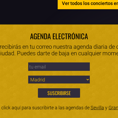
Ver todos los conciertos e
AGENDA ELECTRÓNICA
 recibirás en tu correo nuestra agenda diaria de 
ciudad. Puedes darte de baja en cualquier mom
click aquí para suscribirte a las agendas de
Sevilla
y
Gra