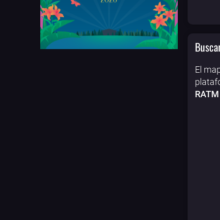
Buscar
El map
plataf
RATM