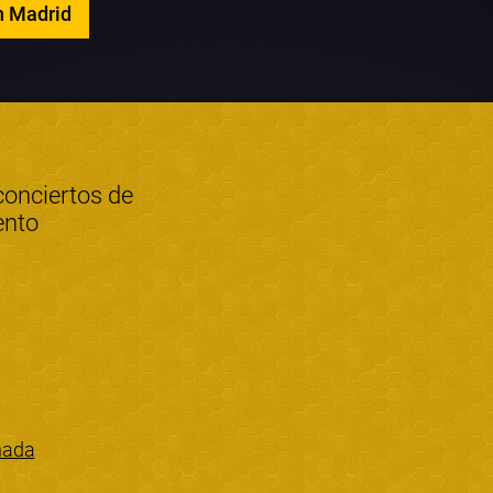
n Madrid
conciertos de
ento
nada