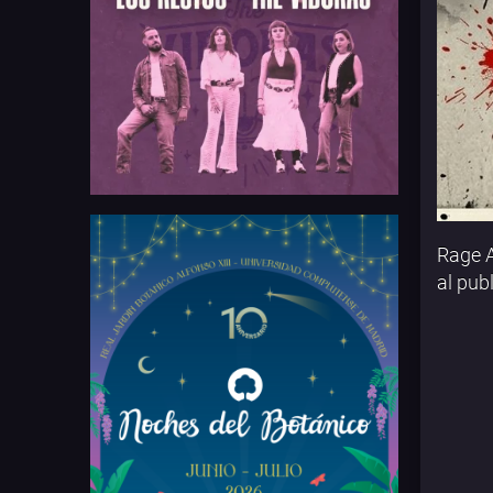
Rage A
al pub