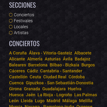
SECCIONES
Conciertos
Festivales
Locales
Artistas
CONCIERTOS
A Coruña
Álava - Vitoria-Gasteiz
Albacete
Alicante
Almería
Asturias
Ávila
Badajoz
Bololoco · conciertos.club
Baleares
Barcelona
Bilbao - Bizkaia
Burgos
Online · Te ayudo a encontrar conciertos
Cáceres
Cádiz
Cantabria - Santander
Castellón
Ceuta
Ciudad Real
Córdoba
Cuenca
Gipuzkoa - San Sebastián-Donostia
Girona
Granada
Guadalajara
Huelva
Huesca
Jaén
La Rioja - Logroño
Las Palmas
León
Lleida
Lugo
Madrid
Málaga
Melilla
Murcia
Navarra - Pamplona-Iruña
Ourense