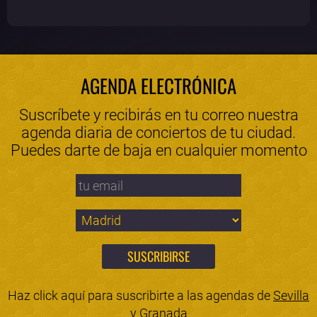
AGENDA ELECTRÓNICA
Suscríbete y recibirás en tu correo nuestra
agenda diaria de conciertos de tu ciudad.
Puedes darte de baja en cualquier momento
Haz click aquí para suscribirte a las agendas de
Sevilla
y
Granada