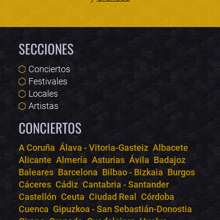
SECCIONES
Conciertos
Festivales
Locales
Artistas
CONCIERTOS
A Coruña
Álava - Vitoria-Gasteiz
Albacete
Alicante
Almería
Asturias
Ávila
Badajoz
Bololoco · conciertos.club
Baleares
Barcelona
Bilbao - Bizkaia
Burgos
Online · Te ayudo a encontrar conciertos
Cáceres
Cádiz
Cantabria - Santander
Castellón
Ceuta
Ciudad Real
Córdoba
Cuenca
Gipuzkoa - San Sebastián-Donostia