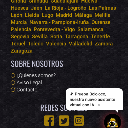
Girona
Granada
Guadalajara
Huelva
Huesca
Jaén
La Rioja - Logroño
Las Palmas
León
Lleida
Lugo
Madrid
Málaga
Melilla
Murcia
Navarra - Pamplona-Iruña
Ourense
Palencia
Pontevedra - Vigo
Salamanca
Segovia
Sevilla
Soria
Tarragona
Tenerife
Teruel
Toledo
Valencia
Valladolid
Zamora
Zaragoza
SOBRE NOSOTROS
¿Quiénes somos?
Aviso Legal
Contacto
🎵 Prueba
Bololoco
,
nuestro nuevo asistente
REDES SOCIALES
virtual con IA
✕