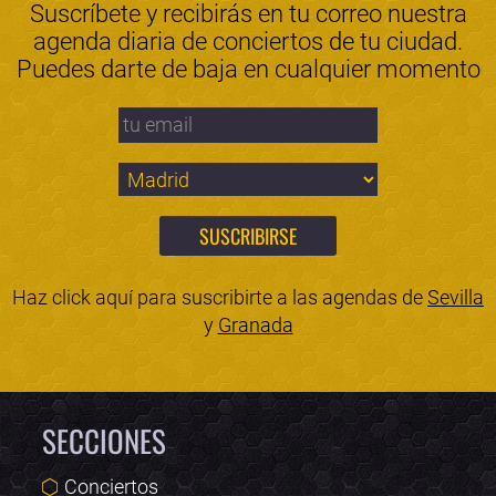
Suscríbete y recibirás en tu correo nuestra
agenda diaria de conciertos de tu ciudad.
Puedes darte de baja en cualquier momento
Haz click aquí para suscribirte a las agendas de
Sevilla
y
Granada
SECCIONES
Conciertos