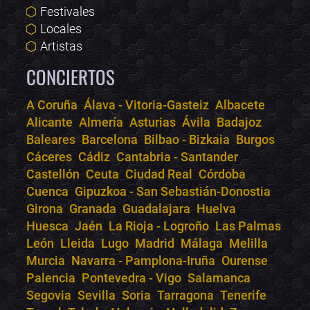
Festivales
Locales
Artistas
CONCIERTOS
A Coruña
Álava - Vitoria-Gasteiz
Albacete
Alicante
Almería
Asturias
Ávila
Badajoz
Bololoco · conciertos.club
Baleares
Barcelona
Bilbao - Bizkaia
Burgos
Online · Te ayudo a encontrar conciertos
Cáceres
Cádiz
Cantabria - Santander
Castellón
Ceuta
Ciudad Real
Córdoba
Cuenca
Gipuzkoa - San Sebastián-Donostia
Girona
Granada
Guadalajara
Huelva
Huesca
Jaén
La Rioja - Logroño
Las Palmas
León
Lleida
Lugo
Madrid
Málaga
Melilla
Murcia
Navarra - Pamplona-Iruña
Ourense
Palencia
Pontevedra - Vigo
Salamanca
Segovia
Sevilla
Soria
Tarragona
Tenerife