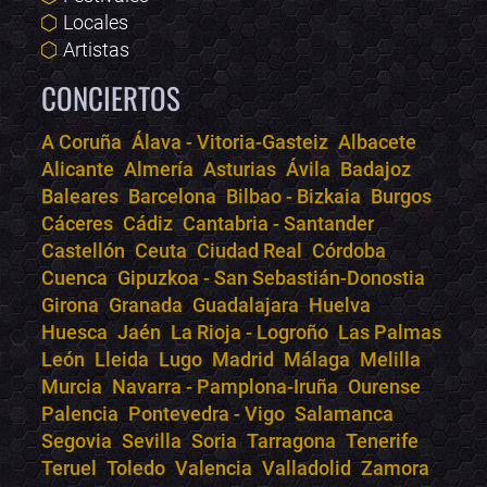
Locales
Artistas
CONCIERTOS
A Coruña
Álava - Vitoria-Gasteiz
Albacete
Alicante
Almería
Asturias
Ávila
Badajoz
Bololoco · conciertos.club
Baleares
Barcelona
Bilbao - Bizkaia
Burgos
Online · Te ayudo a encontrar conciertos
Cáceres
Cádiz
Cantabria - Santander
Castellón
Ceuta
Ciudad Real
Córdoba
Cuenca
Gipuzkoa - San Sebastián-Donostia
Girona
Granada
Guadalajara
Huelva
Huesca
Jaén
La Rioja - Logroño
Las Palmas
León
Lleida
Lugo
Madrid
Málaga
Melilla
Murcia
Navarra - Pamplona-Iruña
Ourense
Palencia
Pontevedra - Vigo
Salamanca
Segovia
Sevilla
Soria
Tarragona
Tenerife
Teruel
Toledo
Valencia
Valladolid
Zamora