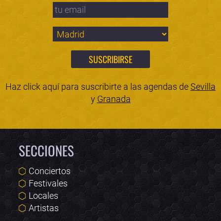
Haz click aquí para suscribirte a las agendas de
Sevilla
y
Granada
SECCIONES
Conciertos
Festivales
Locales
Artistas