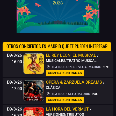
OTROS CONCIERTOS EN MADRID QUE TE PUEDEN INTERESAR
D9/8/26
EL REY LEÓN, EL MUSICAL
/
MUSICALES/TEATRO MUSICAL
16:00
TEATRO LOPE DE VEGA. MADRID
27€
COMPRAR ENTRADAS
D9/8/26
ÓPERA & ZARZUELA DREAMS
/
CLÁSICA
17:00
TEATRO RIALTO. MADRID
24€
COMPRAR ENTRADAS
D9/8/26
LA HORA DEL VERMUT
/
VERSIONES/TRIBUTOS
16:30