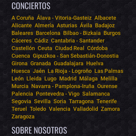
CONCIERTOS
A Coruña
Álava - Vitoria-Gasteiz
Albacete
Alicante
Almería
Asturias
Ávila
Badajoz
Bololoco · conciertos.club
Baleares
Barcelona
Bilbao - Bizkaia
Burgos
Online · Te ayudo a encontrar conciertos
Cáceres
Cádiz
Cantabria - Santander
Castellón
Ceuta
Ciudad Real
Córdoba
Cuenca
Gipuzkoa - San Sebastián-Donostia
Girona
Granada
Guadalajara
Huelva
Huesca
Jaén
La Rioja - Logroño
Las Palmas
León
Lleida
Lugo
Madrid
Málaga
Melilla
Murcia
Navarra - Pamplona-Iruña
Ourense
Palencia
Pontevedra - Vigo
Salamanca
Segovia
Sevilla
Soria
Tarragona
Tenerife
Teruel
Toledo
Valencia
Valladolid
Zamora
Zaragoza
SOBRE NOSOTROS