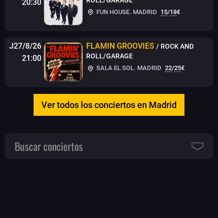
20:30
FUN HOUSE. MADRID
15
/
18
€
J27/8/26
FLAMIN GROOVIES
/ ROCK AND
ROLL/GARAGE
21:00
SALA EL SOL. MADRID
22
/
25
€
Ver todos los conciertos en Madrid
Buscar conciertos