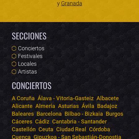
y
Granada
SECCIONES
Conciertos
Festivales
Locales
Artistas
CONCIERTOS
A Coruña
Álava - Vitoria-Gasteiz
Albacete
Alicante
Almería
Asturias
Ávila
Badajoz
Bololoco · conciertos.club
Baleares
Barcelona
Bilbao - Bizkaia
Burgos
Online · Te ayudo a encontrar conciertos
Cáceres
Cádiz
Cantabria - Santander
Castellón
Ceuta
Ciudad Real
Córdoba
Cuenca
Gipuzkoa - San Sebastián-Donostia