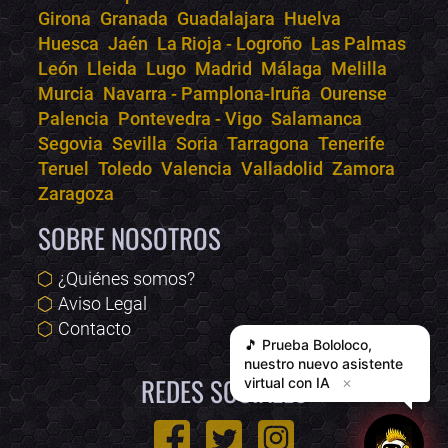
Girona
Granada
Guadalajara
Huelva
Huesca
Jaén
La Rioja - Logroño
Las Palmas
León
Lleida
Lugo
Madrid
Málaga
Melilla
Murcia
Navarra - Pamplona-Iruña
Ourense
Palencia
Pontevedra - Vigo
Salamanca
Segovia
Sevilla
Soria
Tarragona
Tenerife
Teruel
Toledo
Valencia
Valladolid
Zamora
Zaragoza
SOBRE NOSOTROS
¿Quiénes somos?
Aviso Legal
Contacto
🎵 Prueba
Bololoco
,
nuestro nuevo asistente
REDES SOCIALES
virtual con IA
✕