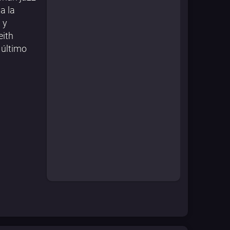
a la
 y
eith
 último