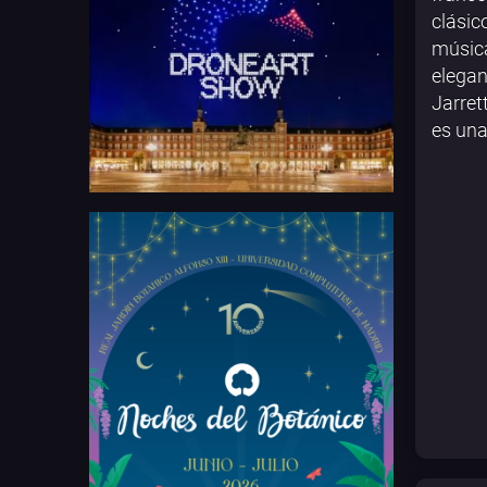
clásic
música
elegan
Jarret
es una