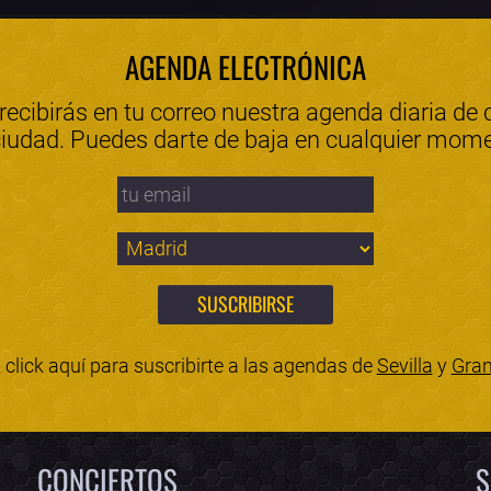
AGENDA ELECTRÓNICA
 recibirás en tu correo nuestra agenda diaria de 
ciudad. Puedes darte de baja en cualquier mom
click aquí para suscribirte a las agendas de
Sevilla
y
Gra
CONCIERTOS
S