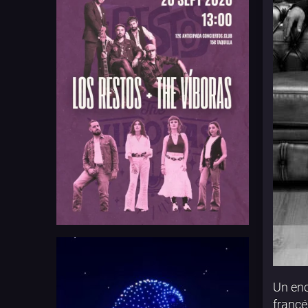
Un enc
francé