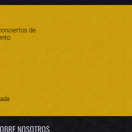
conciertos de
ento
nada
Bololoco · conciertos.club
Online · Te ayudo a encontrar conciertos
OBRE NOSOTROS