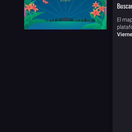
Buscar
El map
plataf
Vierne