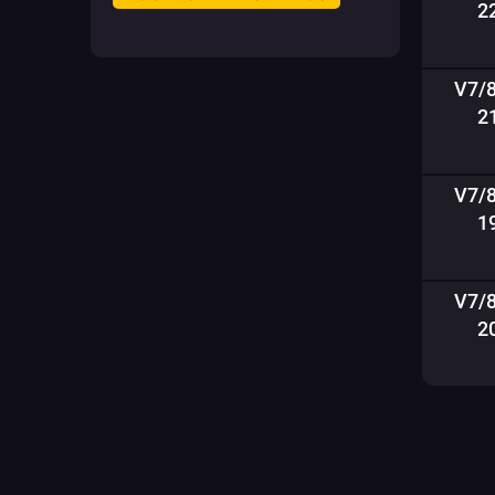
2
V7/
2
V7/
1
V7/
2