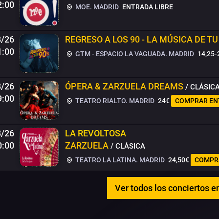
2:00
MOE. MADRID
ENTRADA LIBRE
8/26
REGRESO A LOS 90 - LA MÚSICA DE TU
1:00
GTM - ESPACIO LA VAGUADA. MADRID
14,25-
8/26
ÓPERA & ZARZUELA DREAMS
/ CLÁSIC
9:00
TEATRO RIALTO. MADRID
24€
COMPRAR EN
8/26
LA REVOLTOSA
0:00
ZARZUELA
/ CLÁSICA
TEATRO LA LATINA. MADRID
24,50€
COMPR
Ver todos los conciertos e