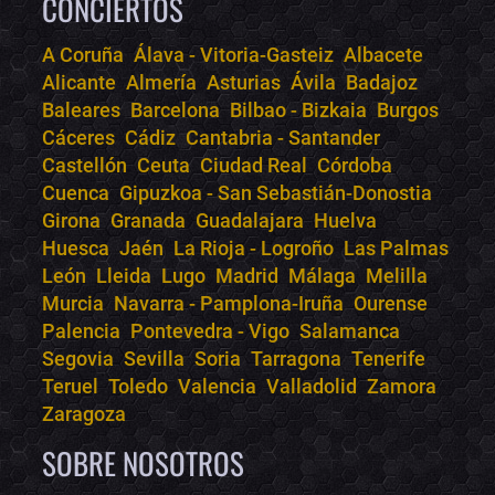
CONCIERTOS
A Coruña
Álava - Vitoria-Gasteiz
Albacete
Alicante
Almería
Asturias
Ávila
Badajoz
Bololoco · conciertos.club
Baleares
Barcelona
Bilbao - Bizkaia
Burgos
Online · Te ayudo a encontrar conciertos
Cáceres
Cádiz
Cantabria - Santander
Castellón
Ceuta
Ciudad Real
Córdoba
Cuenca
Gipuzkoa - San Sebastián-Donostia
Girona
Granada
Guadalajara
Huelva
Huesca
Jaén
La Rioja - Logroño
Las Palmas
León
Lleida
Lugo
Madrid
Málaga
Melilla
Murcia
Navarra - Pamplona-Iruña
Ourense
Palencia
Pontevedra - Vigo
Salamanca
Segovia
Sevilla
Soria
Tarragona
Tenerife
Teruel
Toledo
Valencia
Valladolid
Zamora
Zaragoza
SOBRE NOSOTROS