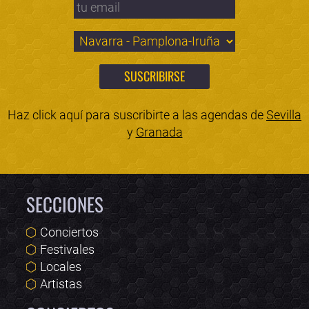
Haz click aquí para suscribirte a las agendas de
Sevilla
y
Granada
SECCIONES
Conciertos
Festivales
Locales
Artistas