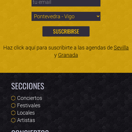
Haz click aquí para suscribirte a las agendas de
Sevilla
y
Granada
SECCIONES
Conciertos
Festivales
Locales
Artistas