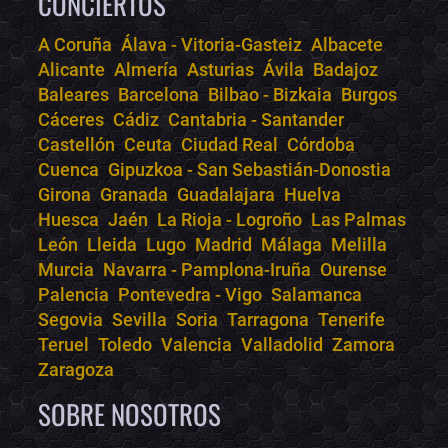
CONCIERTOS
A Coruña
Álava - Vitoria-Gasteiz
Albacete
Alicante
Almería
Asturias
Ávila
Badajoz
Bololoco · conciertos.club
Baleares
Barcelona
Bilbao - Bizkaia
Burgos
Online · Te ayudo a encontrar conciertos
Cáceres
Cádiz
Cantabria - Santander
Castellón
Ceuta
Ciudad Real
Córdoba
Cuenca
Gipuzkoa - San Sebastián-Donostia
Girona
Granada
Guadalajara
Huelva
Huesca
Jaén
La Rioja - Logroño
Las Palmas
León
Lleida
Lugo
Madrid
Málaga
Melilla
Murcia
Navarra - Pamplona-Iruña
Ourense
Palencia
Pontevedra - Vigo
Salamanca
Segovia
Sevilla
Soria
Tarragona
Tenerife
Teruel
Toledo
Valencia
Valladolid
Zamora
Zaragoza
SOBRE NOSOTROS