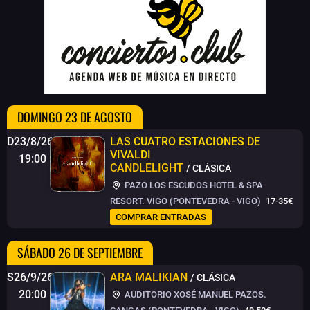
DOMINGO 23 DE AGOSTO
D23/8/26
LAS CUATRO ESTACIONES DE
VIVALDI
19:00
CANDLELIGHT
/ CLÁSICA
PAZO LOS ESCUDOS HOTEL & SPA
RESORT. VIGO (PONTEVEDRA - VIGO)
17-35€
COMPRAR ENTRADAS
SÁBADO 26 DE SEPTIEMBRE
S26/9/26
ARA MALIKIAN
/ CLÁSICA
20:00
AUDITORIO XOSÉ MANUEL PAZOS.