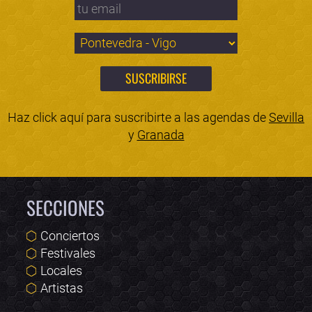
Haz click aquí para suscribirte a las agendas de
Sevilla
y
Granada
SECCIONES
Conciertos
Festivales
Locales
Artistas