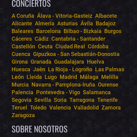
CONCIERTOS
A Coruña
Álava - Vitoria-Gasteiz
Albacete
Alicante
Almería
Asturias
Ávila
Badajoz
Bololoco · conciertos.club
Baleares
Barcelona
Bilbao - Bizkaia
Burgos
Online · Te ayudo a encontrar conciertos
Cáceres
Cádiz
Cantabria - Santander
Castellón
Ceuta
Ciudad Real
Córdoba
Cuenca
Gipuzkoa - San Sebastián-Donostia
Girona
Granada
Guadalajara
Huelva
Huesca
Jaén
La Rioja - Logroño
Las Palmas
León
Lleida
Lugo
Madrid
Málaga
Melilla
Murcia
Navarra - Pamplona-Iruña
Ourense
Palencia
Pontevedra - Vigo
Salamanca
Segovia
Sevilla
Soria
Tarragona
Tenerife
Teruel
Toledo
Valencia
Valladolid
Zamora
Zaragoza
SOBRE NOSOTROS