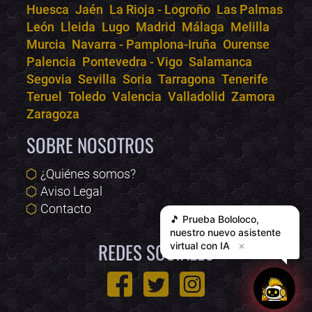
Huesca
Jaén
La Rioja - Logroño
Las Palmas
León
Lleida
Lugo
Madrid
Málaga
Melilla
Murcia
Navarra - Pamplona-Iruña
Ourense
Palencia
Pontevedra - Vigo
Salamanca
Segovia
Sevilla
Soria
Tarragona
Tenerife
Teruel
Toledo
Valencia
Valladolid
Zamora
Zaragoza
SOBRE NOSOTROS
¿Quiénes somos?
Aviso Legal
Contacto
🎵 Prueba
Bololoco
,
nuestro nuevo asistente
REDES SOCIALES
virtual con IA
✕