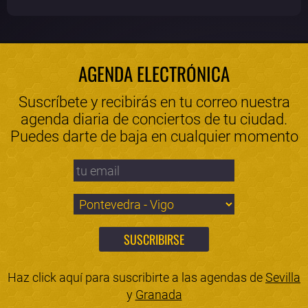
AGENDA ELECTRÓNICA
Suscríbete y recibirás en tu correo nuestra
agenda diaria de conciertos de tu ciudad.
Puedes darte de baja en cualquier momento
Haz click aquí para suscribirte a las agendas de
Sevilla
y
Granada