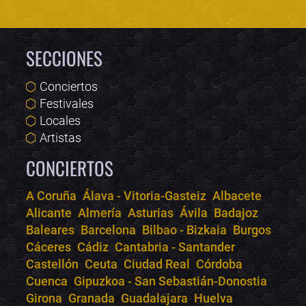
SECCIONES
Conciertos
Festivales
Locales
Artistas
CONCIERTOS
A Coruña
Álava - Vitoria-Gasteiz
Albacete
Alicante
Almería
Asturias
Ávila
Badajoz
Bololoco · conciertos.club
Baleares
Barcelona
Bilbao - Bizkaia
Burgos
Online · Te ayudo a encontrar conciertos
Cáceres
Cádiz
Cantabria - Santander
Castellón
Ceuta
Ciudad Real
Córdoba
Cuenca
Gipuzkoa - San Sebastián-Donostia
Girona
Granada
Guadalajara
Huelva