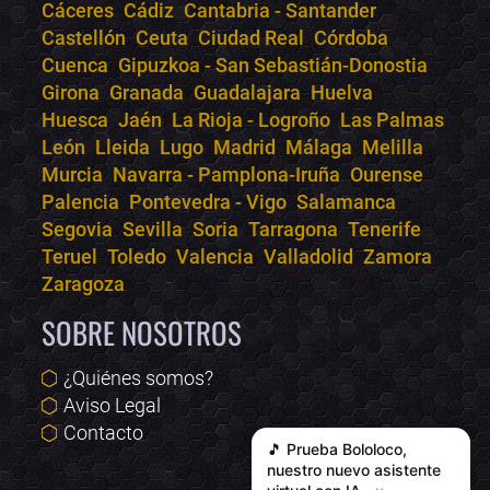
Online · Te ayudo a encontrar conciertos
Cáceres
Cádiz
Cantabria - Santander
Castellón
Ceuta
Ciudad Real
Córdoba
Cuenca
Gipuzkoa - San Sebastián-Donostia
Girona
Granada
Guadalajara
Huelva
Huesca
Jaén
La Rioja - Logroño
Las Palmas
León
Lleida
Lugo
Madrid
Málaga
Melilla
Murcia
Navarra - Pamplona-Iruña
Ourense
Palencia
Pontevedra - Vigo
Salamanca
Segovia
Sevilla
Soria
Tarragona
Tenerife
Teruel
Toledo
Valencia
Valladolid
Zamora
Zaragoza
SOBRE NOSOTROS
¿Quiénes somos?
Aviso Legal
Contacto
🎵 Prueba
Bololoco
,
nuestro nuevo asistente