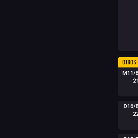
OTROS 
M11/8
2
D16/
2