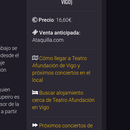
VIGO)
Precio
:
16,60
€.
Venta anticipada:
Ataquilla.com.
abajo se
 desde el
Cómo llegar a Teatro
aje
Afundación de Vigo y
ión
próximos conciertos en el
local
quien
Buscar alojamiento
upeiro es
cerca de Teatro Afundación
sor de la
en Vigo
a partir
Próximos conciertos de