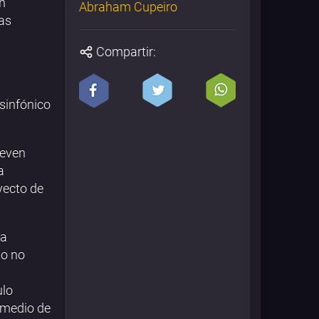
on
Abraham Cupeiro
cas
Compartir:
 sinfónico
teven
a
yecto de
la
do no
ulo
 medio de