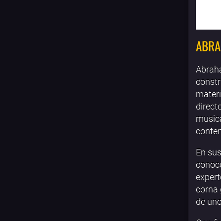
ABRA
Abraha
constr
materi
direct
musica
contem
En sus
conoce
expert
corna 
de un