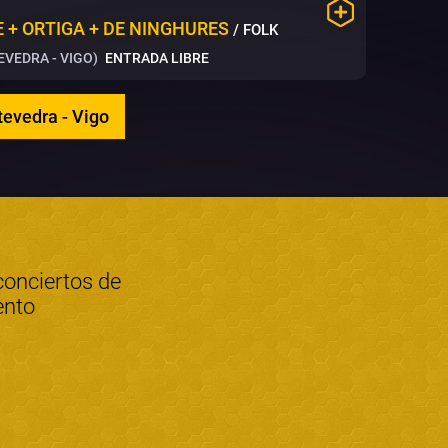
E + ORTIGA + DE NINGHURES
/ FOLK
VEDRA - VIGO)
ENTRADA LIBRE
tevedra - Vigo
conciertos de
ento