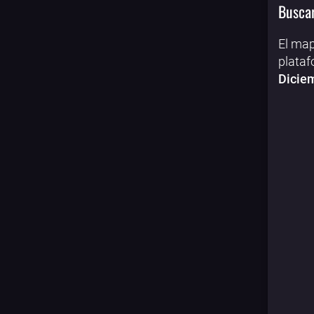
Buscar
El map
plataf
Dicie