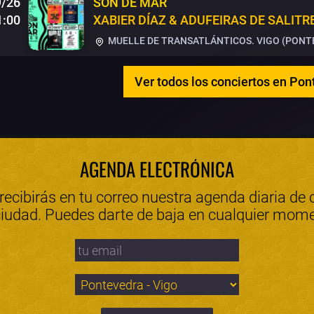
9/26
SON DE MAR
1:00
XABIER DÍAZ & ADUFEIRAS DE SALITR
MUELLE DE TRANSATLÁNTICOS. VIGO (PONTE
Ver todos los conciertos en Pon
AGENDA ELECTRÓNICA
 recibirás en tu correo nuestra agenda diaria de 
ciudad. Puedes darte de baja en cualquier mom