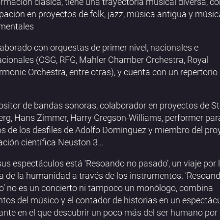
rmación clásica, tiene una trayectoria musical diversa, c
ipación en proyectos de folk, jazz, música antigua y músi
imentales
aborado con orquestas de primer nivel, nacionales e
acionales (OSG, RFG, Mahler Chamber Orchestra, Royal
rmonic Orchestra, entre otras), y cuenta con un repertorio
itor de bandas sonoras, colaborador en proyectos de S
erg, Hans Zimmer, Harry Gregson-Williams, performer par
s de los desfiles de Adolfo Domínguez y miembro del pro
ación científica Neuston 3…
sus espectáculos está ‘Resoando no pasado’, un viaje por 
ia de la humanidad a través de los instrumentos. ‘Resoan
’ no es un concierto ni tampoco un monólogo, combina
tos del músico y el contador de historias en un espectác
ante en el que descubrir un poco más del ser humano por