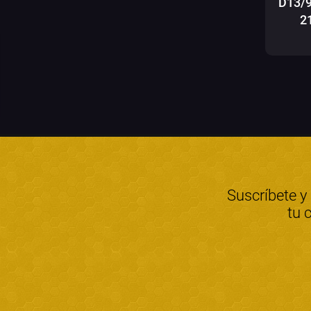
D13/
2
Suscríbete y
tu 