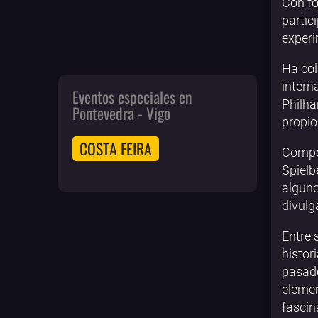
Con fo
partic
exper
Ha col
intern
Eventos especiales en
Philha
Pontevedra - Vigo
propio
COSTA FEIRA
Compos
Spielb
alguno
divulg
Entre 
histor
pasado
elemen
fascin