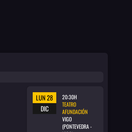
LUN 28
20:30H
TEATRO
DIC
AFUNDACIÓN
VIGO
(PONTEVEDRA -