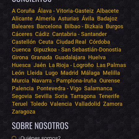
A Coruña
Álava - Vitoria-Gasteiz
Albacete
Alicante
Almería
Asturias
Ávila
Badajoz
Bololoco · conciertos.club
Baleares
Barcelona
Bilbao - Bizkaia
Burgos
Online · Te ayudo a encontrar conciertos
Cáceres
Cádiz
Cantabria - Santander
Castellón
Ceuta
Ciudad Real
Córdoba
Cuenca
Gipuzkoa - San Sebastián-Donostia
Girona
Granada
Guadalajara
Huelva
Huesca
Jaén
La Rioja - Logroño
Las Palmas
León
Lleida
Lugo
Madrid
Málaga
Melilla
Murcia
Navarra - Pamplona-Iruña
Ourense
Palencia
Pontevedra - Vigo
Salamanca
Segovia
Sevilla
Soria
Tarragona
Tenerife
Teruel
Toledo
Valencia
Valladolid
Zamora
Zaragoza
SOBRE NOSOTROS
¿Quiénes somos?