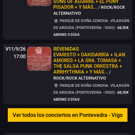
SONS OF AGUIRRE + EL PONY
PISADOR + Y MÁS...
/ ROCK/ROCK
ALTERNATIVO
PARQUE DE DOÑA CONCHA. VILAXOÁN
DE AROUSA (PONTEVEDRA - VIGO)
68,50€
ABONO 3 DÍAS
V11/9/26
REVENIDAS
EVARISTO + DAKIDARRÍA + ILAN
17:00
AMORES + LA SRA. TOMASA +
THE SALSA PUNK ORKESTRA +
ARRHYTHMIA + Y MÁS...
/
ROCK/ROCK ALTERNATIVO
PARQUE DE DOÑA CONCHA. VILAXOÁN
DE AROUSA (PONTEVEDRA - VIGO)
68,50€
ABONO 3 DÍAS
Ver todos los conciertos en Pontevedra - Vigo