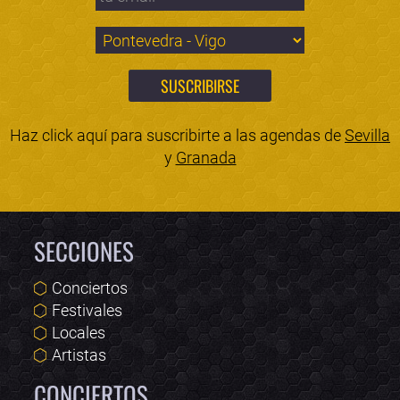
Haz click aquí para suscribirte a las agendas de
Sevilla
y
Granada
SECCIONES
Conciertos
Festivales
Locales
Artistas
CONCIERTOS