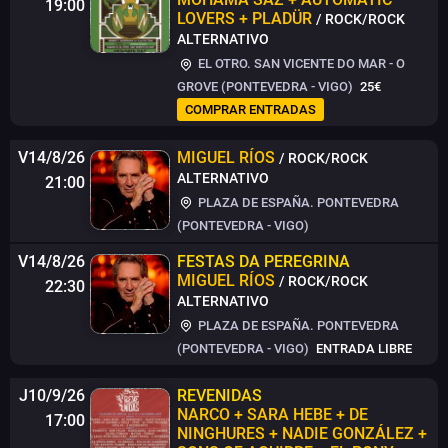
19:00
LOVERS + PLADÜR
/ ROCK/ROCK
ALTERNATIVO
EL OTRO. SAN VICENTE DO MAR - O
GROVE (PONTEVEDRA - VIGO)
25€
COMPRAR ENTRADAS
V14/8/26
MIGUEL RÍOS
/ ROCK/ROCK
ALTERNATIVO
21:00
PLAZA DE ESPAÑA. PONTEVEDRA
(PONTEVEDRA - VIGO)
V14/8/26
FESTAS DA PEREGRINA
MIGUEL RÍOS
/ ROCK/ROCK
22:30
ALTERNATIVO
PLAZA DE ESPAÑA. PONTEVEDRA
(PONTEVEDRA - VIGO)
ENTRADA LIBRE
J10/9/26
REVENIDAS
NARCO + SARA HEBE + DE
17:00
NINGHURES + NADIE GONZÁLEZ +