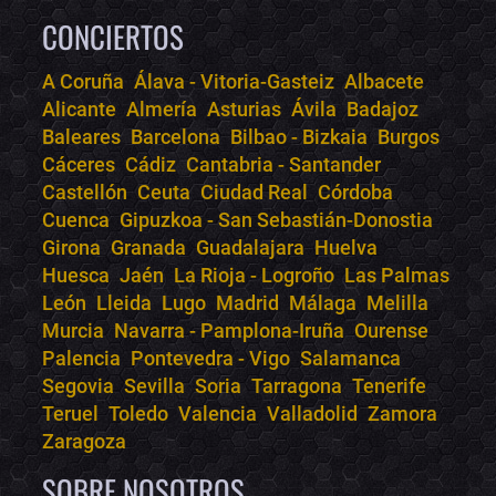
CONCIERTOS
A Coruña
Álava - Vitoria-Gasteiz
Albacete
Alicante
Almería
Asturias
Ávila
Badajoz
Bololoco · conciertos.club
Baleares
Barcelona
Bilbao - Bizkaia
Burgos
Online · Te ayudo a encontrar conciertos
Cáceres
Cádiz
Cantabria - Santander
Castellón
Ceuta
Ciudad Real
Córdoba
Cuenca
Gipuzkoa - San Sebastián-Donostia
Girona
Granada
Guadalajara
Huelva
Huesca
Jaén
La Rioja - Logroño
Las Palmas
León
Lleida
Lugo
Madrid
Málaga
Melilla
Murcia
Navarra - Pamplona-Iruña
Ourense
Palencia
Pontevedra - Vigo
Salamanca
Segovia
Sevilla
Soria
Tarragona
Tenerife
Teruel
Toledo
Valencia
Valladolid
Zamora
Zaragoza
SOBRE NOSOTROS