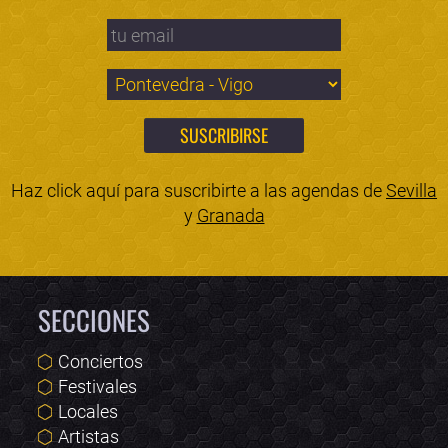
Haz click aquí para suscribirte a las agendas de
Sevilla
y
Granada
SECCIONES
Conciertos
Festivales
Locales
Artistas