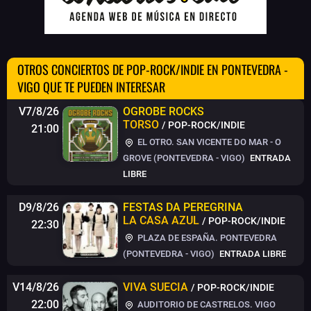
OTROS CONCIERTOS DE POP-ROCK/INDIE EN PONTEVEDRA -
VIGO QUE TE PUEDEN INTERESAR
V7/8/26
OGROBE ROCKS
TORSO
/ POP-ROCK/INDIE
21:00
EL OTRO. SAN VICENTE DO MAR - O
GROVE (PONTEVEDRA - VIGO)
ENTRADA
LIBRE
D9/8/26
FESTAS DA PEREGRINA
LA CASA AZUL
/ POP-ROCK/INDIE
22:30
PLAZA DE ESPAÑA. PONTEVEDRA
(PONTEVEDRA - VIGO)
ENTRADA LIBRE
V14/8/26
VIVA SUECIA
/ POP-ROCK/INDIE
22:00
AUDITORIO DE CASTRELOS. VIGO