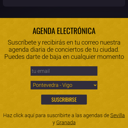
AGENDA ELECTRÓNICA
Suscríbete y recibirás en tu correo nuestra
agenda diaria de conciertos de tu ciudad.
Puedes darte de baja en cualquier momento
Haz click aquí para suscribirte a las agendas de
Sevilla
y
Granada