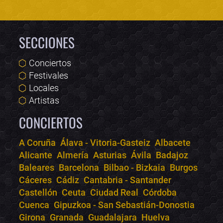
SECCIONES
Conciertos
Festivales
Locales
Artistas
CONCIERTOS
A Coruña
Álava - Vitoria-Gasteiz
Albacete
Alicante
Almería
Asturias
Ávila
Badajoz
Bololoco · conciertos.club
Baleares
Barcelona
Bilbao - Bizkaia
Burgos
Online · Te ayudo a encontrar conciertos
Cáceres
Cádiz
Cantabria - Santander
Castellón
Ceuta
Ciudad Real
Córdoba
Cuenca
Gipuzkoa - San Sebastián-Donostia
Girona
Granada
Guadalajara
Huelva