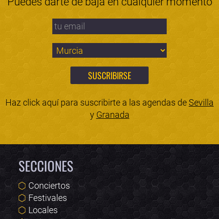
Puedes darte de baja en cualquier momento
Haz click aquí para suscribirte a las agendas de
Sevilla
y
Granada
SECCIONES
Conciertos
Festivales
Locales