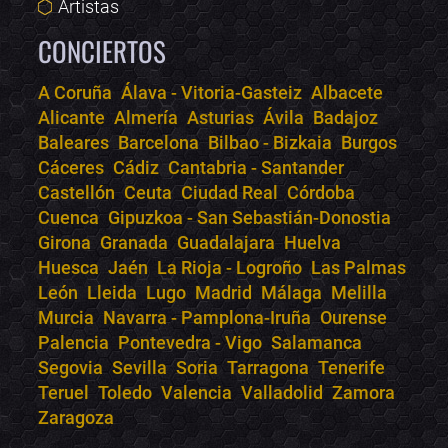
Artistas
CONCIERTOS
A Coruña
Álava - Vitoria-Gasteiz
Albacete
Alicante
Almería
Asturias
Ávila
Badajoz
Bololoco · conciertos.club
Baleares
Barcelona
Bilbao - Bizkaia
Burgos
Online · Te ayudo a encontrar conciertos
Cáceres
Cádiz
Cantabria - Santander
Castellón
Ceuta
Ciudad Real
Córdoba
Cuenca
Gipuzkoa - San Sebastián-Donostia
Girona
Granada
Guadalajara
Huelva
Huesca
Jaén
La Rioja - Logroño
Las Palmas
León
Lleida
Lugo
Madrid
Málaga
Melilla
Murcia
Navarra - Pamplona-Iruña
Ourense
Palencia
Pontevedra - Vigo
Salamanca
Segovia
Sevilla
Soria
Tarragona
Tenerife
Teruel
Toledo
Valencia
Valladolid
Zamora
Zaragoza