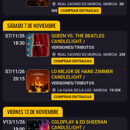
REAL CASINO DE MURCIA. MURCIA
28-
50€
COMPRAR ENTRADAS
SÁBADO 7 DE NOVIEMBRE
S7/11/26
QUEEN VS. THE BEATLES
CANDLELIGHT
/
18:30
VERSIONES/TRIBUTOS
REAL CASINO DE MURCIA. MURCIA
25€
COMPRAR ENTRADAS
S7/11/26
LO MEJOR DE HANS ZIMMER
CANDLELIGHT
/
20:15
VERSIONES/TRIBUTOS
LA CASA DE LA LUZ. MURCIA
15-32€
COMPRAR ENTRADAS
VIERNES 13 DE NOVIEMBRE
V13/11/26
COLDPLAY & ED SHEERAN
CANDLELIGHT
/
19:00