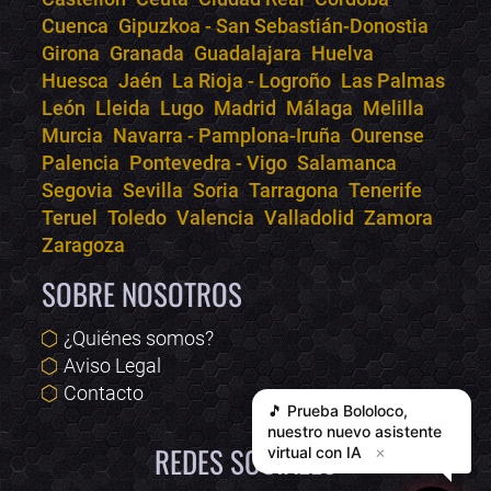
Cuenca
Gipuzkoa - San Sebastián-Donostia
Girona
Granada
Guadalajara
Huelva
Huesca
Jaén
La Rioja - Logroño
Las Palmas
León
Lleida
Lugo
Madrid
Málaga
Melilla
Murcia
Navarra - Pamplona-Iruña
Ourense
Palencia
Pontevedra - Vigo
Salamanca
Segovia
Sevilla
Soria
Tarragona
Tenerife
Teruel
Toledo
Valencia
Valladolid
Zamora
Zaragoza
SOBRE NOSOTROS
¿Quiénes somos?
Aviso Legal
Contacto
🎵 Prueba
Bololoco
,
nuestro nuevo asistente
REDES SOCIALES
virtual con IA
✕