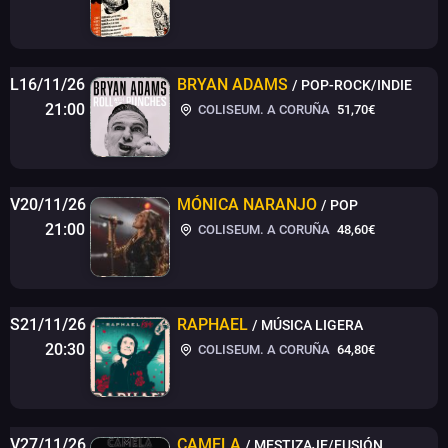
L16/11/26
BRYAN ADAMS
/ POP-ROCK/INDIE
21:00
COLISEUM. A CORUÑA
51,70€
V20/11/26
MÓNICA NARANJO
/ POP
21:00
COLISEUM. A CORUÑA
48,60€
S21/11/26
RAPHAEL
/ MÚSICA LIGERA
20:30
COLISEUM. A CORUÑA
64,80€
V27/11/26
CAMELA
/ MESTIZAJE/FUSIÓN