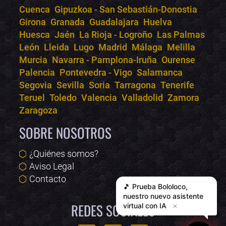
Cuenca
Gipuzkoa - San Sebastián-Donostia
Girona
Granada
Guadalajara
Huelva
Huesca
Jaén
La Rioja - Logroño
Las Palmas
León
Lleida
Lugo
Madrid
Málaga
Melilla
Murcia
Navarra - Pamplona-Iruña
Ourense
Palencia
Pontevedra - Vigo
Salamanca
Segovia
Sevilla
Soria
Tarragona
Tenerife
Teruel
Toledo
Valencia
Valladolid
Zamora
Zaragoza
SOBRE NOSOTROS
¿Quiénes somos?
Aviso Legal
Contacto
🎵 Prueba
Bololoco
,
nuestro nuevo asistente
REDES SOCIALES
virtual con IA
✕