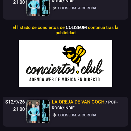
ROCK/INDIE
21:00
COLISEUM. A CORUÑA
El listado de conciertos de
COLISEUM
continúa tras la
publicidad
S12/9/26
LA OREJA DE VAN GOGH
/ POP-
ROCK/INDIE
21:00
COLISEUM. A CORUÑA