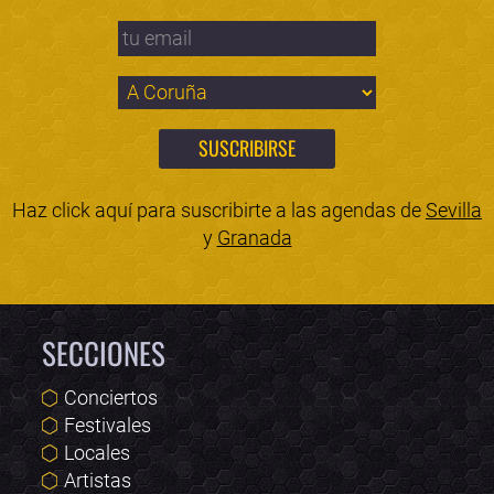
Haz click aquí para suscribirte a las agendas de
Sevilla
y
Granada
SECCIONES
Conciertos
Festivales
Locales
Artistas