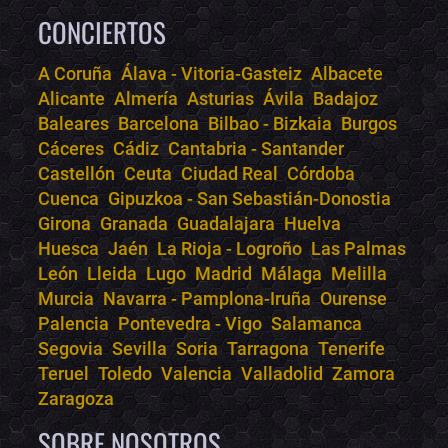
CONCIERTOS
A Coruña
Álava - Vitoria-Gasteiz
Albacete
Alicante
Almería
Asturias
Ávila
Badajoz
Bololoco · conciertos.club
Baleares
Barcelona
Bilbao - Bizkaia
Burgos
Online · Te ayudo a encontrar conciertos
Cáceres
Cádiz
Cantabria - Santander
Castellón
Ceuta
Ciudad Real
Córdoba
Cuenca
Gipuzkoa - San Sebastián-Donostia
Girona
Granada
Guadalajara
Huelva
Huesca
Jaén
La Rioja - Logroño
Las Palmas
León
Lleida
Lugo
Madrid
Málaga
Melilla
Murcia
Navarra - Pamplona-Iruña
Ourense
Palencia
Pontevedra - Vigo
Salamanca
Segovia
Sevilla
Soria
Tarragona
Tenerife
Teruel
Toledo
Valencia
Valladolid
Zamora
Zaragoza
SOBRE NOSOTROS