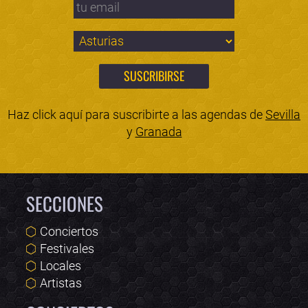
Haz click aquí para suscribirte a las agendas de
Sevilla
y
Granada
SECCIONES
Conciertos
Festivales
Locales
Artistas