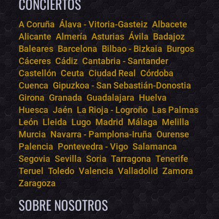
CONCIERTOS
A Coruña
Álava - Vitoria-Gasteiz
Albacete
Alicante
Almería
Asturias
Ávila
Badajoz
Bololoco · conciertos.club
Baleares
Barcelona
Bilbao - Bizkaia
Burgos
Online · Te ayudo a encontrar conciertos
Cáceres
Cádiz
Cantabria - Santander
Castellón
Ceuta
Ciudad Real
Córdoba
Cuenca
Gipuzkoa - San Sebastián-Donostia
Girona
Granada
Guadalajara
Huelva
Huesca
Jaén
La Rioja - Logroño
Las Palmas
León
Lleida
Lugo
Madrid
Málaga
Melilla
Murcia
Navarra - Pamplona-Iruña
Ourense
Palencia
Pontevedra - Vigo
Salamanca
Segovia
Sevilla
Soria
Tarragona
Tenerife
Teruel
Toledo
Valencia
Valladolid
Zamora
Zaragoza
SOBRE NOSOTROS