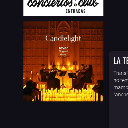
LA 
Transf
no tem
mambo 
ranche