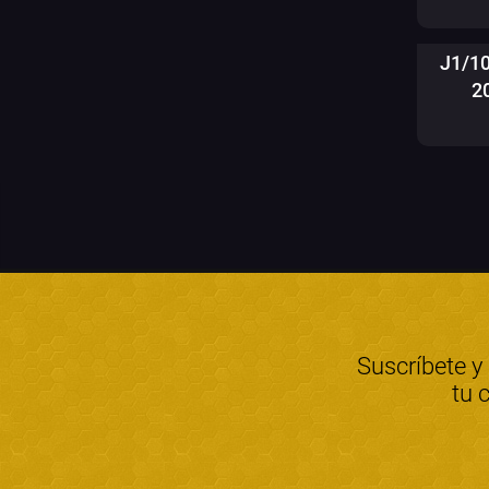
J1/1
2
Suscríbete y
tu 