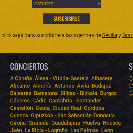
click aquí para suscribirte a las agendas de
Sevilla
y
Gra
CONCIERTOS
S
A Coruña
Álava - Vitoria-Gasteiz
Albacete
Alicante
Almería
Asturias
Ávila
Badajoz
Baleares
Barcelona
Bilbao - Bizkaia
Burgos
Cáceres
Cádiz
Cantabria - Santander
Castellón
Ceuta
Ciudad Real
Córdoba
Cuenca
Gipuzkoa - San Sebastián-Donostia
Girona
Granada
Guadalajara
Huelva
Huesca
Jaén
La Rioja - Logroño
Las Palmas
León