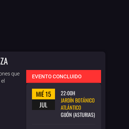
OZA
iones que
EVENTO CONCLUIDO
 el
MIÉ 15
22:00H
JARDÍN BOTÁNICO
JUL
ATLÁNTICO
GIJÓN (ASTURIAS)