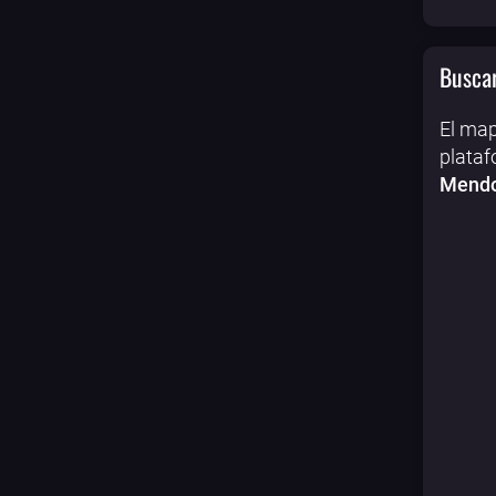
Buscar
El map
plataf
Mendo