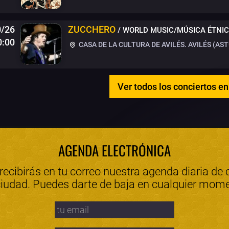
0/26
ZUCCHERO
/ WORLD MUSIC/MÚSICA ÉTNI
0:00
CASA DE LA CULTURA DE AVILÉS. AVILÉS (AST
Ver todos los conciertos en
AGENDA ELECTRÓNICA
 recibirás en tu correo nuestra agenda diaria de 
ciudad. Puedes darte de baja en cualquier mom