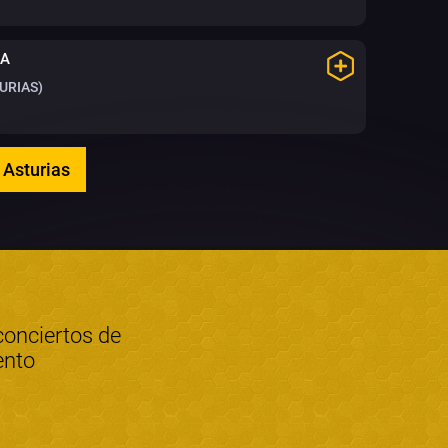
CA
URIAS)
 Asturias
conciertos de
ento