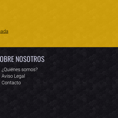
nada
Bololoco · conciertos.club
Online · Te ayudo a encontrar conciertos
OBRE NOSOTROS
¿Quiénes somos?
Aviso Legal
Contacto