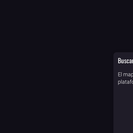
Buscar
El map
plataf