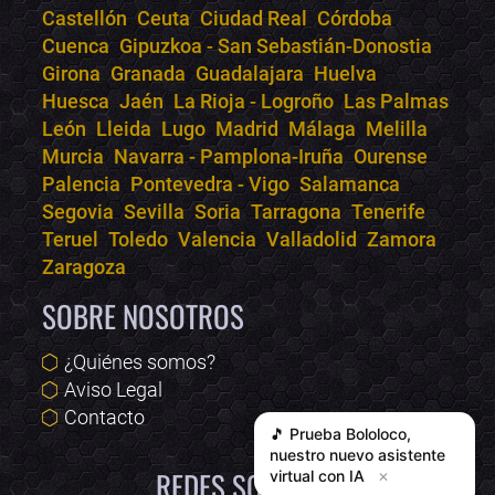
Castellón
Ceuta
Ciudad Real
Córdoba
Cuenca
Gipuzkoa - San Sebastián-Donostia
Girona
Granada
Guadalajara
Huelva
Huesca
Jaén
La Rioja - Logroño
Las Palmas
León
Lleida
Lugo
Madrid
Málaga
Melilla
Murcia
Navarra - Pamplona-Iruña
Ourense
Palencia
Pontevedra - Vigo
Salamanca
Segovia
Sevilla
Soria
Tarragona
Tenerife
Teruel
Toledo
Valencia
Valladolid
Zamora
Zaragoza
SOBRE NOSOTROS
¿Quiénes somos?
Aviso Legal
Contacto
🎵 Prueba
Bololoco
,
nuestro nuevo asistente
REDES SOCIALES
virtual con IA
✕