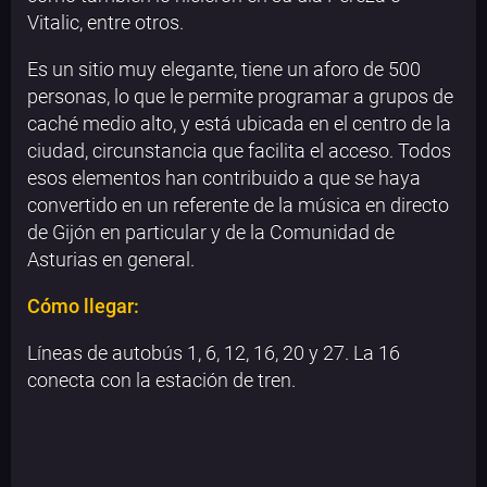
Vitalic, entre otros.
Es un sitio muy elegante, tiene un aforo de 500
personas, lo que le permite programar a grupos de
caché medio alto, y está ubicada en el centro de la
ciudad, circunstancia que facilita el acceso. Todos
esos elementos han contribuido a que se haya
convertido en un referente de la música en directo
de Gijón en particular y de la Comunidad de
Asturias en general.
Cómo llegar:
Líneas de autobús 1, 6, 12, 16, 20 y 27. La 16
conecta con la estación de tren.