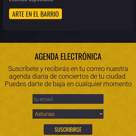
ARTE EN EL BARRIO
AGENDA ELECTRÓNICA
Suscríbete y recibirás en tu correo nuestra
agenda diaria de conciertos de tu ciudad.
Puedes darte de baja en cualquier momento