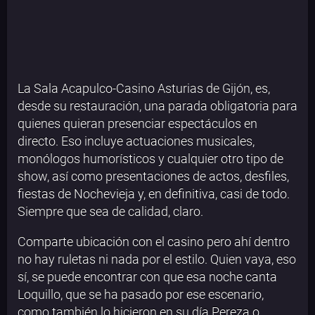
La Sala Acapulco-Casino Asturias de Gijón, es,
desde su restauración, una parada obligatoria para
quienes quieran presenciar espectáculos en
directo. Eso incluye actuaciones musicales,
monólogos humorísticos y cualquier otro tipo de
show, así como presentaciones de actos, desfiles,
fiestas de Nochevieja y, en definitiva, casi de todo.
Siempre que sea de calidad, claro.
Comparte ubicación con el casino pero ahí dentro
no hay ruletas ni nada por el estilo. Quien vaya, eso
sí, se puede encontrar con que esa noche canta
Loquillo, que se ha pasado por ese escenario,
como también lo hicieron en su día Pereza o