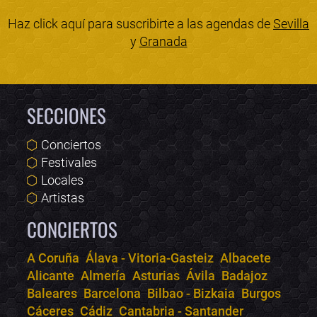
Haz click aquí para suscribirte a las agendas de
Sevilla
y
Granada
SECCIONES
Conciertos
Festivales
Locales
Artistas
CONCIERTOS
A Coruña
Álava - Vitoria-Gasteiz
Albacete
Alicante
Almería
Asturias
Ávila
Badajoz
Bololoco · conciertos.club
Baleares
Barcelona
Bilbao - Bizkaia
Burgos
Online · Te ayudo a encontrar conciertos
Cáceres
Cádiz
Cantabria - Santander