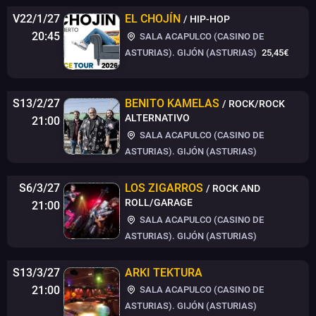
V22/1/27
EL CHOJÍN
/ HIP-HOP
20:45
SALA ACAPULCO (CASINO DE
ASTURIAS). GIJÓN (ASTURIAS)
25,45€
S13/2/27
BENITO KAMELAS
/ ROCK/ROCK
ALTERNATIVO
21:00
SALA ACAPULCO (CASINO DE
ASTURIAS). GIJÓN (ASTURIAS)
S6/3/27
LOS ZIGARROS
/ ROCK AND
ROLL/GARAGE
21:00
SALA ACAPULCO (CASINO DE
ASTURIAS). GIJÓN (ASTURIAS)
S13/3/27
ARKI TEKTURA
21:00
SALA ACAPULCO (CASINO DE
ASTURIAS). GIJÓN (ASTURIAS)