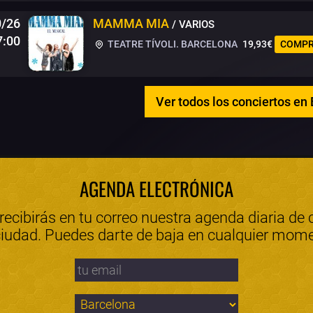
0/26
MAMMA MIA
/ VARIOS
7:00
TEATRE TÍVOLI. BARCELONA
19,93€
COMPR
Ver todos los conciertos en
AGENDA ELECTRÓNICA
 recibirás en tu correo nuestra agenda diaria de 
ciudad. Puedes darte de baja en cualquier mom