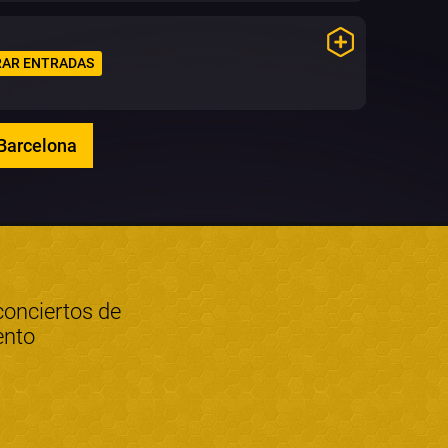
AR ENTRADAS
 Barcelona
conciertos de
ento