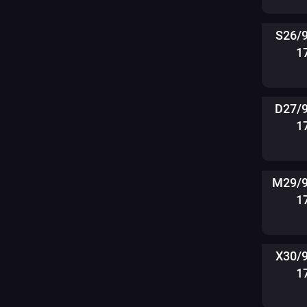
S26/
1
D27/
1
M29/9
1
X30/
1