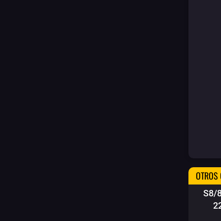
OTROS 
S8/
2