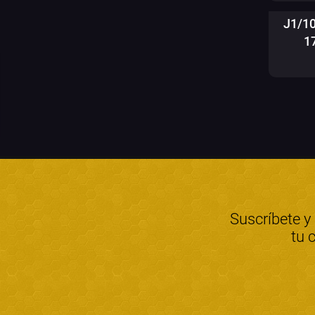
J1/1
1
Suscríbete y
tu 