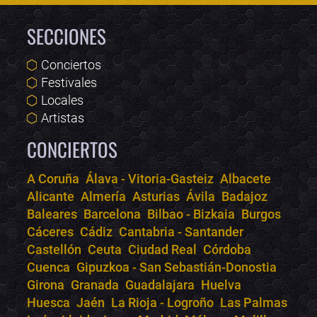
SECCIONES
Conciertos
Festivales
Locales
Artistas
CONCIERTOS
A Coruña
Álava - Vitoria-Gasteiz
Albacete
Alicante
Almería
Asturias
Ávila
Badajoz
Bololoco · conciertos.club
Baleares
Barcelona
Bilbao - Bizkaia
Burgos
Online · Te ayudo a encontrar conciertos
Cáceres
Cádiz
Cantabria - Santander
Castellón
Ceuta
Ciudad Real
Córdoba
Cuenca
Gipuzkoa - San Sebastián-Donostia
Girona
Granada
Guadalajara
Huelva
Huesca
Jaén
La Rioja - Logroño
Las Palmas