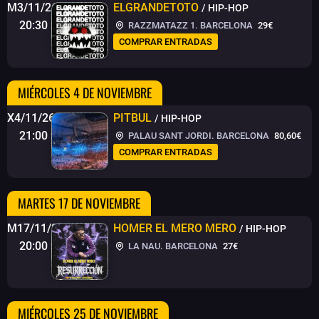
M3/11/26
ELGRANDETOTO
/ HIP-HOP
20:30
RAZZMATAZZ 1. BARCELONA
29€
COMPRAR ENTRADAS
MIÉRCOLES 4 DE NOVIEMBRE
X4/11/26
PITBUL
/ HIP-HOP
21:00
PALAU SANT JORDI. BARCELONA
80,60€
COMPRAR ENTRADAS
MARTES 17 DE NOVIEMBRE
M17/11/26
HOMER EL MERO MERO
/ HIP-HOP
20:00
LA NAU. BARCELONA
27€
MIÉRCOLES 25 DE NOVIEMBRE