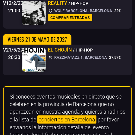
V12/2/27
REALITY
/ HIP-HOP
21:00
WOLF BARCELONA. BARCELONA
22€
COMPRAR ENTRADAS
VIERNES 21 DE MAYO DE 2027
V21/5/27
EL CHOJÍN
/ HIP-HOP
20:30
RAZZMATAZZ 1. BARCELONA
27,57€
Si conoces eventos musicales en directo que se
celebren en la provincia de Barcelona que no
aparezcan en nuestra agenda y quieres añadirlos
a la lista de
conciertos en Barcelona
por favor
envíanos la información detalla del evento
(artistas, local, fecha y hora, precio, etc....) al