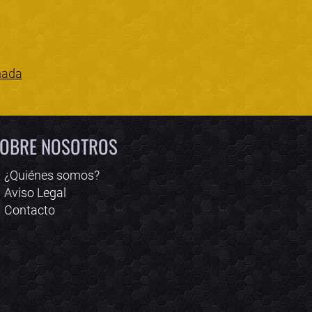
nada
Bololoco · conciertos.club
Online · Te ayudo a encontrar conciertos
OBRE NOSOTROS
¿Quiénes somos?
Aviso Legal
Contacto