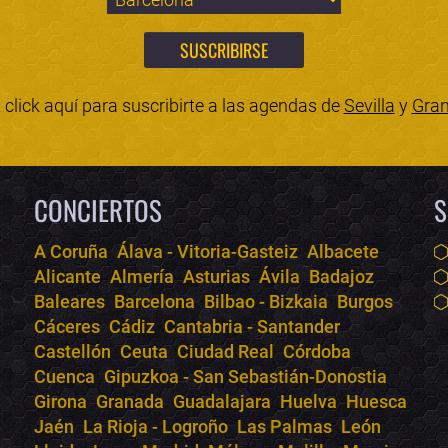
click aquí para suscribirte a las agendas de
Sevilla
y
Gra
CONCIERTOS
S
A Coruña
Álava - Vitoria-Gasteiz
Albacete
Alicante
Almería
Asturias
Ávila
Badajoz
Baleares
Barcelona
Bilbao - Bizkaia
Burgos
Cáceres
Cádiz
Cantabria - Santander
Castellón
Ceuta
Ciudad Real
Córdoba
Cuenca
Gipuzkoa - San Sebastián-Donostia
Girona
Granada
Guadalajara
Huelva
Huesca
Jaén
La Rioja - Logroño
Las Palmas
León