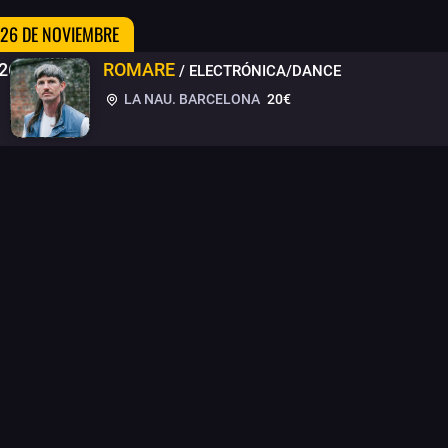
 26 DE NOVIEMBRE
26
ROMARE
/ ELECTRÓNICA/DANCE
LA NAU. BARCELONA
20€