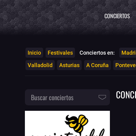
CONCIERTOS
Inicio
Festivales
Conciertos en:
Madri
Valladolid
Asturias
A Coruña
Ponteved
CONC
Buscar conciertos