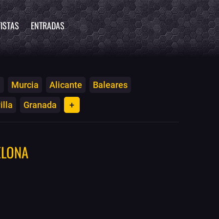
ISTAS
ENTRADAS
a
Murcia
Alicante
Baleares
illa
Granada
+
ELONA