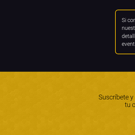
Si co
nuest
detall
event
Suscríbete y
tu 