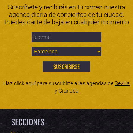
Suscríbete y recibirás en tu correo nuestra
agenda diaria de conciertos de tu ciudad.
Puedes darte de baja en cualquier momento
Haz click aquí para suscribirte a las agendas de
Sevilla
y
Granada
SECCIONES