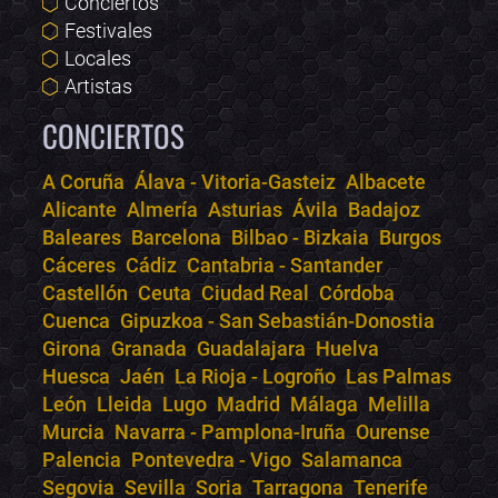
Conciertos
Festivales
Locales
Artistas
CONCIERTOS
A Coruña
Álava - Vitoria-Gasteiz
Albacete
Alicante
Almería
Asturias
Ávila
Badajoz
Bololoco · conciertos.club
Baleares
Barcelona
Bilbao - Bizkaia
Burgos
Online · Te ayudo a encontrar conciertos
Cáceres
Cádiz
Cantabria - Santander
Castellón
Ceuta
Ciudad Real
Córdoba
Cuenca
Gipuzkoa - San Sebastián-Donostia
Girona
Granada
Guadalajara
Huelva
Huesca
Jaén
La Rioja - Logroño
Las Palmas
León
Lleida
Lugo
Madrid
Málaga
Melilla
Murcia
Navarra - Pamplona-Iruña
Ourense
Palencia
Pontevedra - Vigo
Salamanca
Segovia
Sevilla
Soria
Tarragona
Tenerife