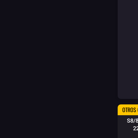
OTROS 
S8/
2