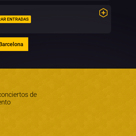
AR ENTRADAS
 Barcelona
conciertos de
ento