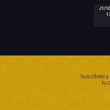
J1/1
1
Suscríbete y
tu 