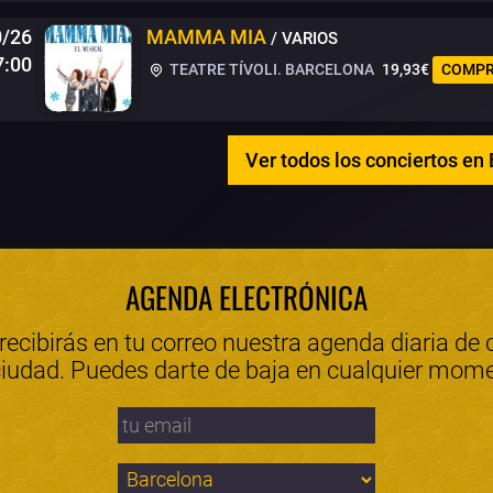
0/26
MAMMA MIA
/ VARIOS
7:00
TEATRE TÍVOLI. BARCELONA
19,93€
COMPR
Ver todos los conciertos en
AGENDA ELECTRÓNICA
 recibirás en tu correo nuestra agenda diaria de 
ciudad. Puedes darte de baja en cualquier mom