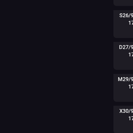
S26/
1
D27/
1
M29/9
1
X30/
1