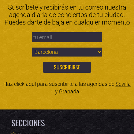
Suscríbete y recibirás en tu correo nuestra
agenda diaria de conciertos de tu ciudad.
Puedes darte de baja en cualquier momento
Haz click aquí para suscribirte a las agendas de
Sevilla
y
Granada
SECCIONES