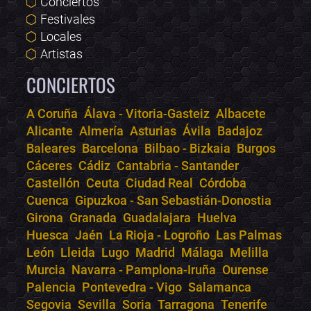
Conciertos
Festivales
Locales
Artistas
CONCIERTOS
A Coruña
Álava - Vitoria-Gasteiz
Albacete
Alicante
Almería
Asturias
Ávila
Badajoz
Bololoco · conciertos.club
Baleares
Barcelona
Bilbao - Bizkaia
Burgos
Online · Te ayudo a encontrar conciertos
Cáceres
Cádiz
Cantabria - Santander
Castellón
Ceuta
Ciudad Real
Córdoba
Cuenca
Gipuzkoa - San Sebastián-Donostia
Girona
Granada
Guadalajara
Huelva
Huesca
Jaén
La Rioja - Logroño
Las Palmas
León
Lleida
Lugo
Madrid
Málaga
Melilla
Murcia
Navarra - Pamplona-Iruña
Ourense
Palencia
Pontevedra - Vigo
Salamanca
Segovia
Sevilla
Soria
Tarragona
Tenerife