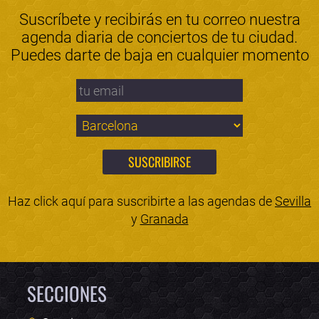
Suscríbete y recibirás en tu correo nuestra
agenda diaria de conciertos de tu ciudad.
Puedes darte de baja en cualquier momento
Haz click aquí para suscribirte a las agendas de
Sevilla
y
Granada
SECCIONES