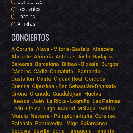
Conciertos
Festivales
Locales
Artistas
CONCIERTOS
A Coruña
Álava - Vitoria-Gasteiz
Albacete
Alicante
Almería
Asturias
Ávila
Badajoz
Bololoco · conciertos.club
Baleares
Barcelona
Bilbao - Bizkaia
Burgos
Online · Te ayudo a encontrar conciertos
Cáceres
Cádiz
Cantabria - Santander
Castellón
Ceuta
Ciudad Real
Córdoba
Cuenca
Gipuzkoa - San Sebastián-Donostia
Girona
Granada
Guadalajara
Huelva
Huesca
Jaén
La Rioja - Logroño
Las Palmas
León
Lleida
Lugo
Madrid
Málaga
Melilla
Murcia
Navarra - Pamplona-Iruña
Ourense
Palencia
Pontevedra - Vigo
Salamanca
Segovia
Sevilla
Soria
Tarragona
Tenerife