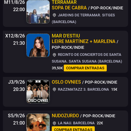
M11/8/26
TERRAMAR
SOPA DE CABRA
/ POP-ROCK/INDIE
22:00
JARDINS DE TERRAMAR. SITGES
(BARCELONA)
X12/8/26
MAR D'ESTIU
LEIRE MARTÍNEZ + MARLENA
/
21:30
POP-ROCK/INDIE
RECINTO DE CONCIERTOS DE SANTA
SUSANA. SANTA SUSANA (BARCELONA)
39,50€
COMPRAR ENTRADAS
J3/9/26
OSLO OVNIES
/ POP-ROCK/INDIE
20:30
RAZZMATAZZ 3. BARCELONA
15€
S5/9/26
NUDOZURDO
/ POP-ROCK/INDIE
21:00
LA NAU. BARCELONA
22€
COMPRAR ENTRADAS