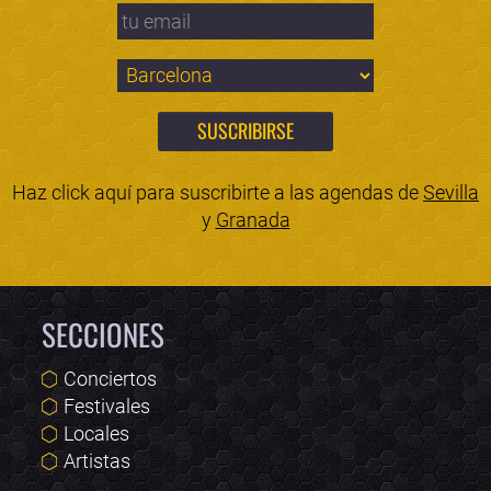
Haz click aquí para suscribirte a las agendas de
Sevilla
y
Granada
SECCIONES
Conciertos
Festivales
Locales
Artistas