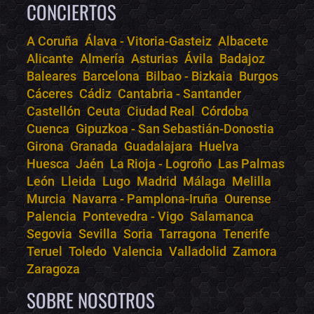
CONCIERTOS
A Coruña
Álava - Vitoria-Gasteiz
Albacete
Alicante
Almería
Asturias
Ávila
Badajoz
Bololoco · conciertos.club
Baleares
Barcelona
Bilbao - Bizkaia
Burgos
Online · Te ayudo a encontrar conciertos
Cáceres
Cádiz
Cantabria - Santander
Castellón
Ceuta
Ciudad Real
Córdoba
Cuenca
Gipuzkoa - San Sebastián-Donostia
Girona
Granada
Guadalajara
Huelva
Huesca
Jaén
La Rioja - Logroño
Las Palmas
León
Lleida
Lugo
Madrid
Málaga
Melilla
Murcia
Navarra - Pamplona-Iruña
Ourense
Palencia
Pontevedra - Vigo
Salamanca
Segovia
Sevilla
Soria
Tarragona
Tenerife
Teruel
Toledo
Valencia
Valladolid
Zamora
Zaragoza
SOBRE NOSOTROS