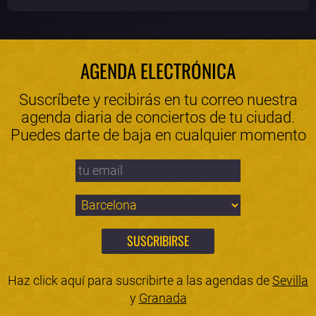
AGENDA ELECTRÓNICA
Suscríbete y recibirás en tu correo nuestra
agenda diaria de conciertos de tu ciudad.
Puedes darte de baja en cualquier momento
Haz click aquí para suscribirte a las agendas de
Sevilla
y
Granada