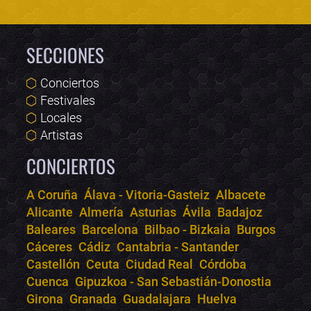
SECCIONES
Conciertos
Festivales
Locales
Artistas
CONCIERTOS
A Coruña
Álava - Vitoria-Gasteiz
Albacete
Alicante
Almería
Asturias
Ávila
Badajoz
Bololoco · conciertos.club
Baleares
Barcelona
Bilbao - Bizkaia
Burgos
Online · Te ayudo a encontrar conciertos
Cáceres
Cádiz
Cantabria - Santander
Castellón
Ceuta
Ciudad Real
Córdoba
Cuenca
Gipuzkoa - San Sebastián-Donostia
Girona
Granada
Guadalajara
Huelva