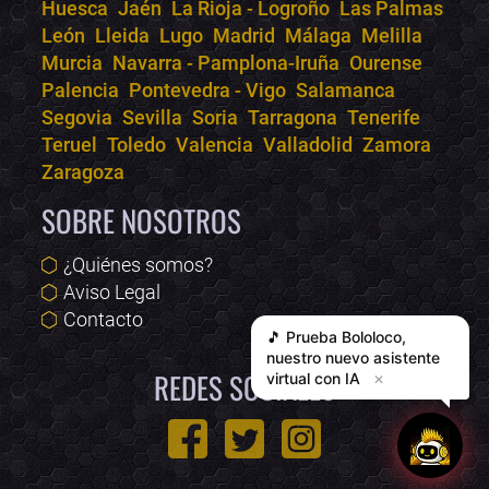
Huesca
Jaén
La Rioja - Logroño
Las Palmas
León
Lleida
Lugo
Madrid
Málaga
Melilla
Murcia
Navarra - Pamplona-Iruña
Ourense
Palencia
Pontevedra - Vigo
Salamanca
Segovia
Sevilla
Soria
Tarragona
Tenerife
Teruel
Toledo
Valencia
Valladolid
Zamora
Zaragoza
SOBRE NOSOTROS
¿Quiénes somos?
Aviso Legal
Contacto
🎵 Prueba
Bololoco
,
nuestro nuevo asistente
REDES SOCIALES
virtual con IA
✕