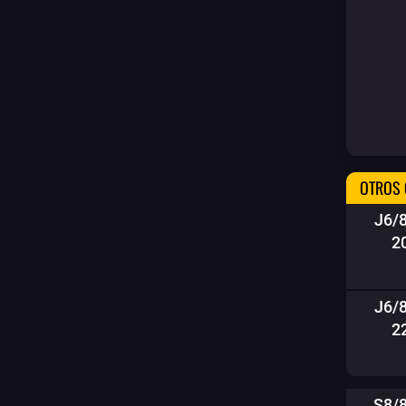
OTROS 
J6/
2
J6/
2
S8/