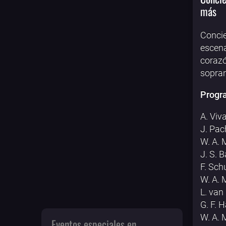
más
Concie
escena
corazó
sopran
Progr
A. Viv
J. Pac
W. A. 
J. S. 
F. Sch
W. A. 
L. van
G. F. 
W. A. 
Eventos especiales en