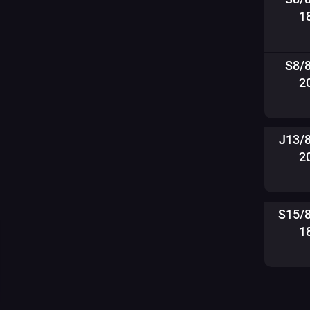
1
S8/
2
J13/
2
S15/
1