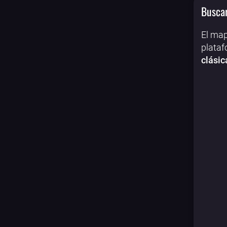
Buscar
El map
plataf
clásic