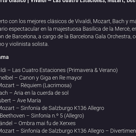
rto con los mejores clásicos de Vivaldi, Mozart, Bach y m
rio espectacular en la majestuosa Basílica de la Mercè, en
n de Barcelona, a cargo de la Barcelona Gala Orchestra, 
o y violinista solista.
ama
aldi – Las Cuatro Estaciones (Primavera & Verano)
helbel – Canon y Giga en Re mayor
Mozart – Réquiem (Lacrimosa)
Bach – Aria en la cuerda de sol
ubert – Ave María
Mozart – Sinfonía de Salzburgo K136 Allegro
 Beethoven – Sinfonía n.º 5 (Allegro)
Händel – Ombra mai fu de Xerxes
Mozart – Sinfonía de Salzburgo K136 Allegro – Divertimen