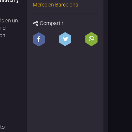
Mercè en Barcelona
ás en un
Compartir:
 el
con
to