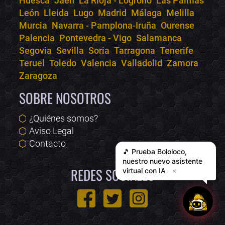
Huesca
Jaén
La Rioja - Logroño
Las Palmas
León
Lleida
Lugo
Madrid
Málaga
Melilla
Murcia
Navarra - Pamplona-Iruña
Ourense
Palencia
Pontevedra - Vigo
Salamanca
Segovia
Sevilla
Soria
Tarragona
Tenerife
Teruel
Toledo
Valencia
Valladolid
Zamora
Zaragoza
SOBRE NOSOTROS
¿Quiénes somos?
Aviso Legal
Contacto
🎵 Prueba
Bololoco
,
nuestro nuevo asistente
REDES SOCIALES
virtual con IA
✕