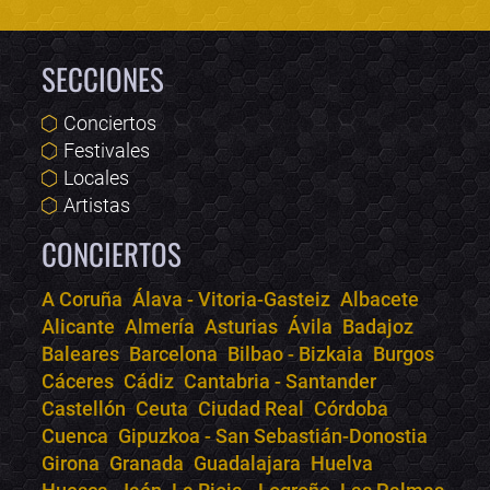
SECCIONES
Conciertos
Festivales
Locales
Artistas
CONCIERTOS
A Coruña
Álava - Vitoria-Gasteiz
Albacete
Alicante
Almería
Asturias
Ávila
Badajoz
Bololoco · conciertos.club
Baleares
Barcelona
Bilbao - Bizkaia
Burgos
Online · Te ayudo a encontrar conciertos
Cáceres
Cádiz
Cantabria - Santander
Castellón
Ceuta
Ciudad Real
Córdoba
Cuenca
Gipuzkoa - San Sebastián-Donostia
Girona
Granada
Guadalajara
Huelva