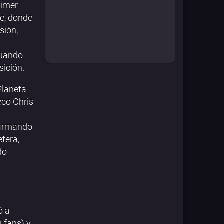
rimer
te, donde
sión,
cuando
ición.
Planeta
eco Chris
 firmando
etera,
do
ó a
u fans) y