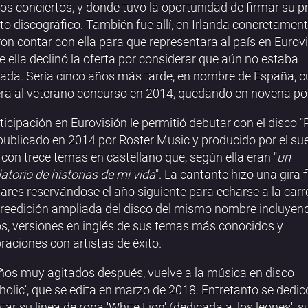
os conciertos, y donde tuvo la oportunidad de firmar su p
to discográfico. También fue allí, en Irlanda concretamen
ron contar con ella para que representara al país en Eurovi
 ella declinó la oferta por considerar que aún no estaba
ada. Sería cinco años más tarde, en nombre de España, 
ra al veterano concurso en 2014, quedando en novena pos
ticipación en Eurovisión le permitió debutar con el disco "
 publicado en 2014 por Roster Music y producido por el su
con trece temas en castellano que, según ella eran "
un
latorio de historias de mi vida
". La cantante hizo una gira
ares reservándose el año siguiente para echarse a la carr
 reedición ampliada del disco del mismo nombre incluyen
os, versiones en inglés de sus temas más conocidos y
raciones con artistas de éxito.
ños muy agitados después, vuelve a la música en disco
holic', que se edita en marzo de 2018. Entretanto se dedic
tar su línea de ropa 'White Lion' (dedicada a 'los leones', s