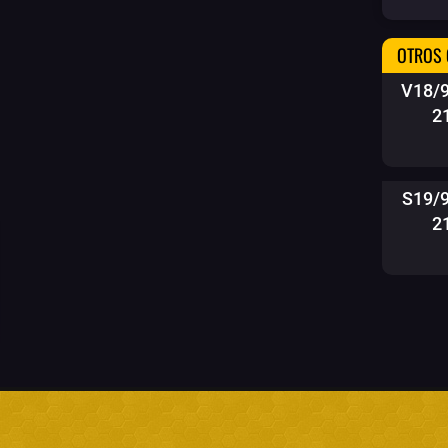
OTROS 
V18/
2
S19/
2