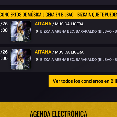
CONCIERTOS DE MÚSICA LIGERA EN BILBAO - BIZKAIA QUE TE PUEDE
9/26
AITANA
/ MÚSICA LIGERA
1:00
BIZKAIA ARENA BEC. BARAKALDO (BILBAO - B
9/26
AITANA
/ MÚSICA LIGERA
1:00
BIZKAIA ARENA BEC. BARAKALDO (BILBAO - B
Ver todos los conciertos en Bil
AGENDA ELECTRÓNICA