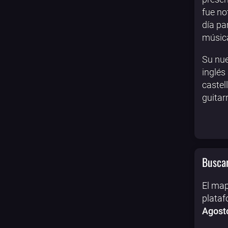
fue no
día pa
música
Su nue
inglés
castel
guitar
Buscar
El map
plataf
Agost