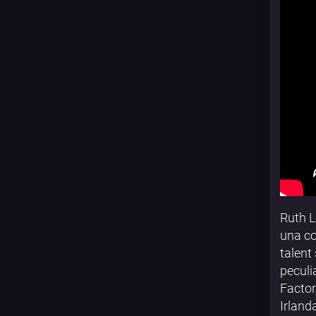
Ruth L
una co
talent
peculi
Factor
Irland