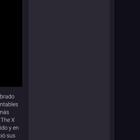
abrado
ontables
 más
 The X
ido y en
ció sus