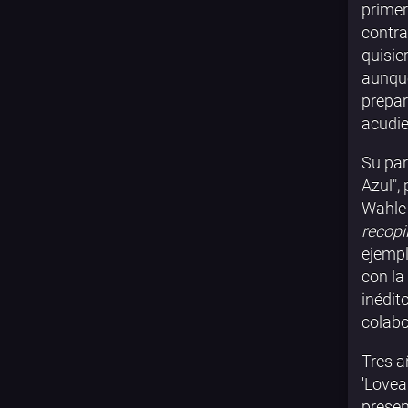
primer
contra
quisie
aunque
prepar
acudie
Su par
Azul",
Wahle 
recopi
ejempl
con la
inédit
colabo
Tres a
'Lovea
presen