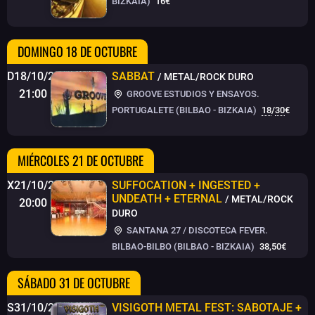
BIZKAIA)
16€
DOMINGO 18 DE OCTUBRE
D18/10/26
SABBAT
/ METAL/ROCK DURO
21:00
GROOVE ESTUDIOS Y ENSAYOS.
PORTUGALETE (BILBAO - BIZKAIA)
18
/
30
€
MIÉRCOLES 21 DE OCTUBRE
X21/10/26
SUFFOCATION + INGESTED +
UNDEATH + ETERNAL
/ METAL/ROCK
20:00
DURO
SANTANA 27 / DISCOTECA FEVER.
BILBAO-BILBO (BILBAO - BIZKAIA)
38,50€
SÁBADO 31 DE OCTUBRE
S31/10/26
VISIGOTH METAL FEST: SABOTAJE +