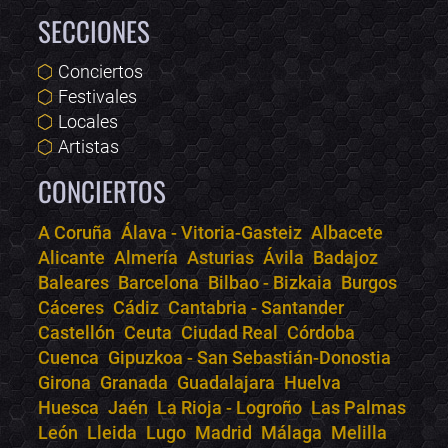
SECCIONES
Conciertos
Festivales
Locales
Artistas
CONCIERTOS
A Coruña
Álava - Vitoria-Gasteiz
Albacete
Alicante
Almería
Asturias
Ávila
Badajoz
Bololoco · conciertos.club
Baleares
Barcelona
Bilbao - Bizkaia
Burgos
Online · Te ayudo a encontrar conciertos
Cáceres
Cádiz
Cantabria - Santander
Castellón
Ceuta
Ciudad Real
Córdoba
Cuenca
Gipuzkoa - San Sebastián-Donostia
Girona
Granada
Guadalajara
Huelva
Huesca
Jaén
La Rioja - Logroño
Las Palmas
León
Lleida
Lugo
Madrid
Málaga
Melilla