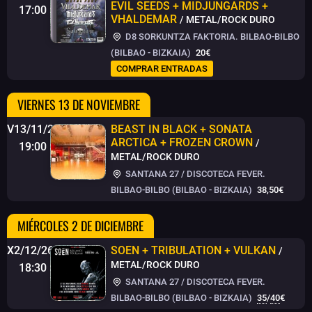
EVIL SEEDS + MIDJUNGARDS +
17:00
VHALDEMAR
/ METAL/ROCK DURO
D8 SORKUNTZA FAKTORIA. BILBAO-BILBO
(BILBAO - BIZKAIA)
20€
COMPRAR ENTRADAS
VIERNES 13 DE NOVIEMBRE
V13/11/26
BEAST IN BLACK + SONATA
ARCTICA + FROZEN CROWN
/
19:00
METAL/ROCK DURO
SANTANA 27 / DISCOTECA FEVER.
BILBAO-BILBO (BILBAO - BIZKAIA)
38,50€
MIÉRCOLES 2 DE DICIEMBRE
X2/12/26
SOEN + TRIBULATION + VULKAN
/
METAL/ROCK DURO
18:30
SANTANA 27 / DISCOTECA FEVER.
BILBAO-BILBO (BILBAO - BIZKAIA)
35
/
40
€