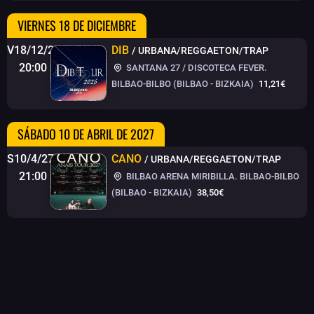
VIERNES 18 DE DICIEMBRE
V18/12/26
DIB
/ URBANA/REGGAETON/TRAP
20:00
SANTANA 27 / DISCOTECA FEVER.
BILBAO-BILBO (BILBAO - BIZKAIA)
11,21€
SÁBADO 10 DE ABRIL DE 2027
S10/4/27
CANO
/ URBANA/REGGAETON/TRAP
21:00
BILBAO ARENA MIRIBILLA. BILBAO-BILBO
(BILBAO - BIZKAIA)
38,50€