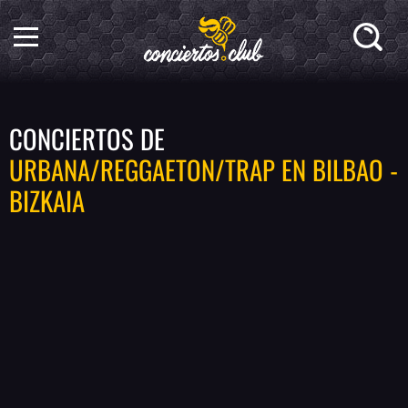
CONCIERTOS DE
URBANA/REGGAETON/TRAP EN BILBAO -
BIZKAIA