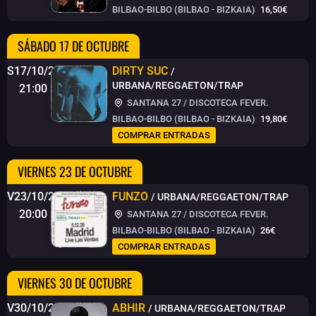
BILBAO-BILBO (BILBAO - BIZKAIA)
16,50€
SÁBADO 17 DE OCTUBRE
S17/10/26
DIRTY SUC
/
URBANA/REGGAETON/TRAP
21:00
SANTANA 27 / DISCOTECA FEVER.
BILBAO-BILBO (BILBAO - BIZKAIA)
19,80€
COMPRAR ENTRADAS
VIERNES 23 DE OCTUBRE
V23/10/26
FUNZO
/ URBANA/REGGAETON/TRAP
20:00
SANTANA 27 / DISCOTECA FEVER.
BILBAO-BILBO (BILBAO - BIZKAIA)
26€
COMPRAR ENTRADAS
VIERNES 30 DE OCTUBRE
V30/10/26
ABHIR
/ URBANA/REGGAETON/TRAP