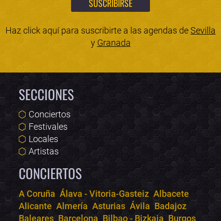
Haz click aquí para suscribirte a las agendas de
Sevilla
y
Granada
SECCIONES
Conciertos
Festivales
Locales
Artistas
CONCIERTOS
A Coruña
Álava - Vitoria-Gasteiz
Albacete
Alicante
Almería
Asturias
Ávila
Badajoz
Bololoco · conciertos.club
Baleares
Barcelona
Bilbao - Bizkaia
Burgos