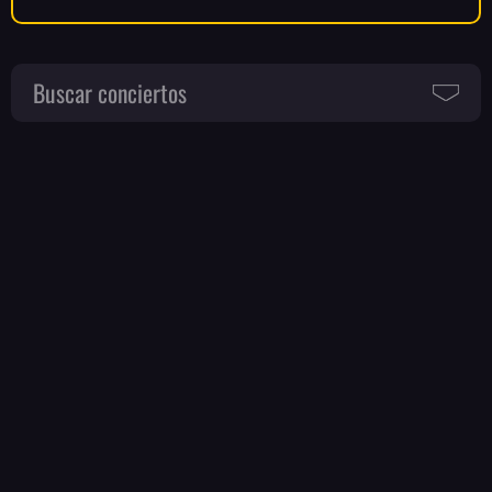
Buscar conciertos