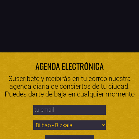
AGENDA ELECTRÓNICA
Suscríbete y recibirás en tu correo nuestra
agenda diaria de conciertos de tu ciudad.
Puedes darte de baja en cualquier momento