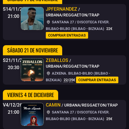
S14/11/26
JPFERNANDEZ
/
URBANA/REGGAETON/TRAP
21:00
SANTANA 27 / DISCOTECA FEVER.
BILBAO-BILBO (BILBAO - BIZKAIA)
22€
COMPRAR ENTRADAS
SÁBADO 21 DE NOVIEMBRE
S21/11/26
ZEBALLOS
/
URBANA/REGGAETON/TRAP
20:30
AZKENA. BILBAO-BILBO (BILBAO -
BIZKAIA)
22
/
25
€
COMPRAR ENTRADAS
VIERNES 4 DE DICIEMBRE
V4/12/26
CAMIN
/ URBANA/REGGAETON/TRAP
21:00
SANTANA 27 / DISCOTECA FEVER.
BILBAO-BILBO (BILBAO - BIZKAIA)
25€