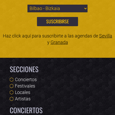
Haz click aquí para suscribirte a las agendas de
Sevilla
y
Granada
SECCIONES
Conciertos
Festivales
Locales
Artistas
CONCIERTOS