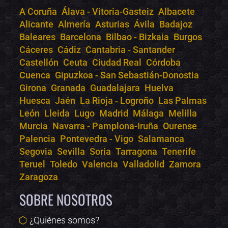
A Coruña
Álava - Vitoria-Gasteiz
Albacete
Alicante
Almería
Asturias
Ávila
Badajoz
Bololoco · conciertos.club
Baleares
Barcelona
Bilbao - Bizkaia
Burgos
Online · Te ayudo a encontrar conciertos
Cáceres
Cádiz
Cantabria - Santander
Castellón
Ceuta
Ciudad Real
Córdoba
Cuenca
Gipuzkoa - San Sebastián-Donostia
Girona
Granada
Guadalajara
Huelva
Huesca
Jaén
La Rioja - Logroño
Las Palmas
León
Lleida
Lugo
Madrid
Málaga
Melilla
Murcia
Navarra - Pamplona-Iruña
Ourense
Palencia
Pontevedra - Vigo
Salamanca
Segovia
Sevilla
Soria
Tarragona
Tenerife
Teruel
Toledo
Valencia
Valladolid
Zamora
Zaragoza
SOBRE NOSOTROS
¿Quiénes somos?