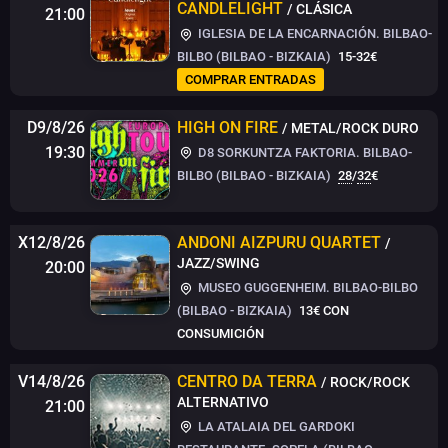
CANDLELIGHT
/ CLÁSICA
21:00
IGLESIA DE LA ENCARNACIÓN. BILBAO-
BILBO (BILBAO - BIZKAIA)
15-32€
COMPRAR ENTRADAS
D9/8/26
HIGH ON FIRE
/ METAL/ROCK DURO
19:30
D8 SORKUNTZA FAKTORIA. BILBAO-
BILBO (BILBAO - BIZKAIA)
28
/
32
€
X12/8/26
ANDONI AIZPURU QUARTET
/
JAZZ/SWING
20:00
MUSEO GUGGENHEIM. BILBAO-BILBO
(BILBAO - BIZKAIA)
13€
CON
CONSUMICIÓN
V14/8/26
CENTRO DA TERRA
/ ROCK/ROCK
ALTERNATIVO
21:00
LA ATALAIA DEL GARDOKI