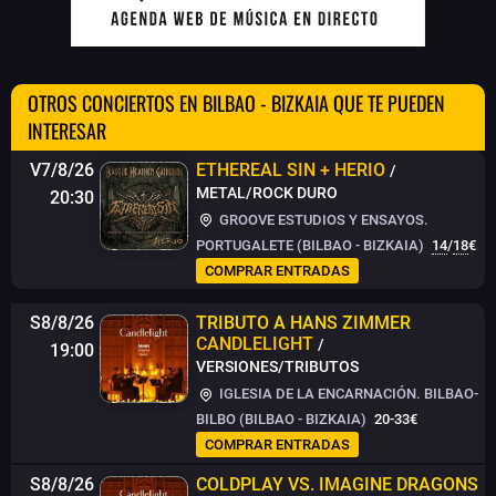
OTROS CONCIERTOS EN BILBAO - BIZKAIA QUE TE PUEDEN
INTERESAR
V7/8/26
ETHEREAL SIN + HERIO
/
METAL/ROCK DURO
20:30
GROOVE ESTUDIOS Y ENSAYOS.
PORTUGALETE (BILBAO - BIZKAIA)
14
/
18
€
COMPRAR ENTRADAS
S8/8/26
TRIBUTO A HANS ZIMMER
CANDLELIGHT
/
19:00
VERSIONES/TRIBUTOS
IGLESIA DE LA ENCARNACIÓN. BILBAO-
BILBO (BILBAO - BIZKAIA)
20-33€
COMPRAR ENTRADAS
S8/8/26
COLDPLAY VS. IMAGINE DRAGONS