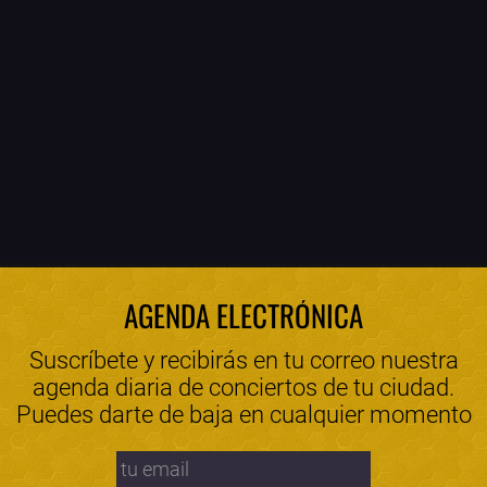
AGENDA ELECTRÓNICA
Suscríbete y recibirás en tu correo nuestra
agenda diaria de conciertos de tu ciudad.
Puedes darte de baja en cualquier momento